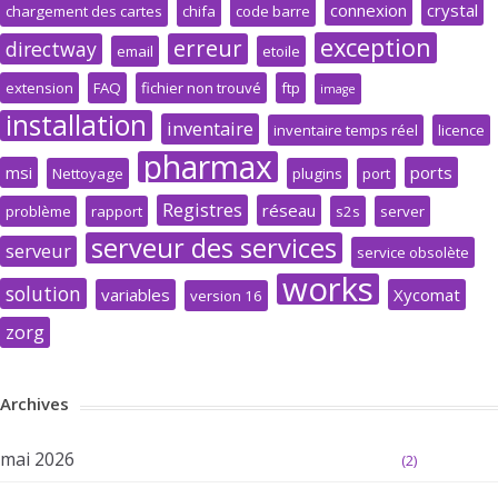
connexion
crystal
chargement des cartes
chifa
code barre
exception
erreur
directway
email
etoile
extension
FAQ
fichier non trouvé
ftp
image
installation
inventaire
inventaire temps réel
licence
pharmax
msi
ports
Nettoyage
plugins
port
Registres
réseau
problème
rapport
s2s
server
serveur des services
serveur
service obsolète
works
solution
variables
Xycomat
version 16
zorg
Archives
mai 2026
(2)