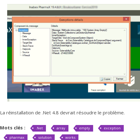
La réinstallation de .Net 4.8 devrait résoudre le problème.
Mots clés :
.Net
array
empty
exception
pharmax
solution
works