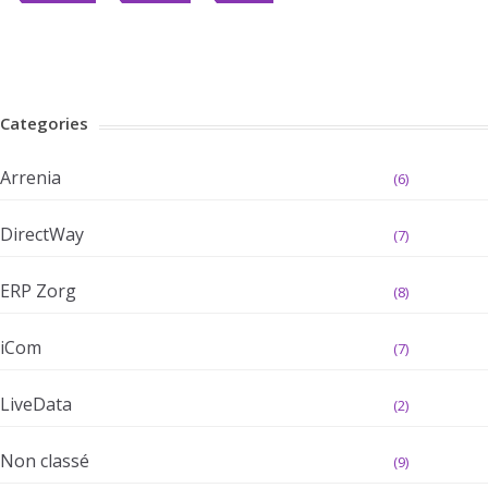
Categories
Arrenia
(6)
DirectWay
(7)
ERP Zorg
(8)
iCom
(7)
LiveData
(2)
Non classé
(9)