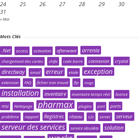
24
25
26
27
28
29
30
31
« Mai
Mots Clés
arrenia
.Net
afterwave
access
activation
connexion
crystal
chargement des cartes
chifa
code barre
exception
erreur
directway
email
etoile
extension
FAQ
fichier non trouvé
ftp
image
installation
inventaire
inventaire temps réel
licence
pharmax
msi
ports
Nettoyage
plugins
port
Registres
serveur
réseau
problème
rapport
s2s
server
serveur des services
solution
service obsolète