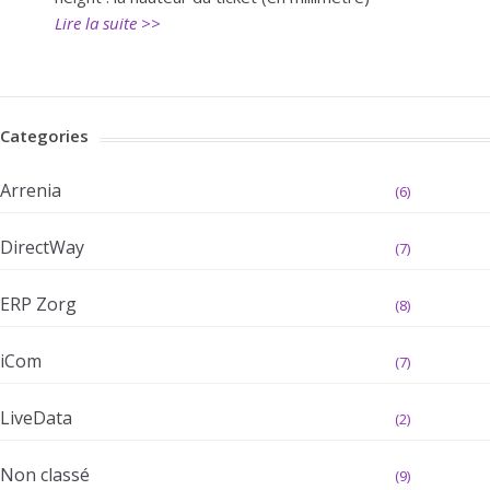
Lire la suite >>
Categories
Arrenia
(6)
DirectWay
(7)
ERP Zorg
(8)
iCom
(7)
LiveData
(2)
Non classé
(9)