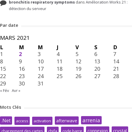
bronchitis respiratory symptoms
dans
Amélioration Works 21 :
détection du serveur
Par date
MARS 2021
L
M
M
J
V
S
D
1
2
3
4
5
6
7
8
9
10
11
12
13
14
15
16
17
18
19
20
21
22
23
24
25
26
27
28
29
30
31
« Fév
Avr »
Mots Clés
arrenia
.Net
afterwave
access
activation
connexion
crystal
chargement des cartes
chifa
code barre