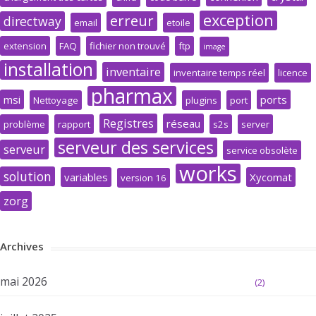
exception
erreur
directway
email
etoile
extension
FAQ
fichier non trouvé
ftp
image
installation
inventaire
inventaire temps réel
licence
pharmax
msi
ports
Nettoyage
plugins
port
Registres
réseau
problème
rapport
s2s
server
serveur des services
serveur
service obsolète
works
solution
variables
Xycomat
version 16
zorg
Archives
mai 2026
(2)