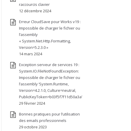
raccourcis clavier
12 décembre 2024
Erreur CloudSave pour Works v19 :
Impossible de charger le fichier ou
l’assembly
« System.Net.Http.Formatting,
Version=5.2.3.0 »
14 mars 2024
Exception serveur de services 19 :
System.IO.FileNotFoundException:
Impossible de charger le fichier ou
l’assembly ‘System.Runtime,
Version=4.2.1.0, Culture=neutral,
PublicKeyToken=b03f5f7f11d50a3a’
29 février 2024
Bonnes pratiques pour l’utilisation
des emails professionnels
29 octobre 2023