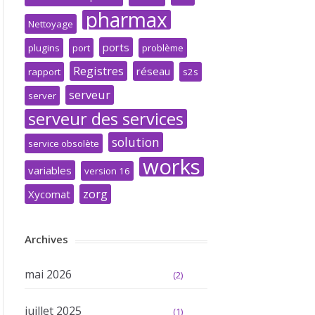
pharmax
Nettoyage
ports
plugins
port
problème
Registres
réseau
rapport
s2s
serveur
server
serveur des services
solution
service obsolète
works
variables
version 16
zorg
Xycomat
Archives
mai 2026
(2)
juillet 2025
(1)