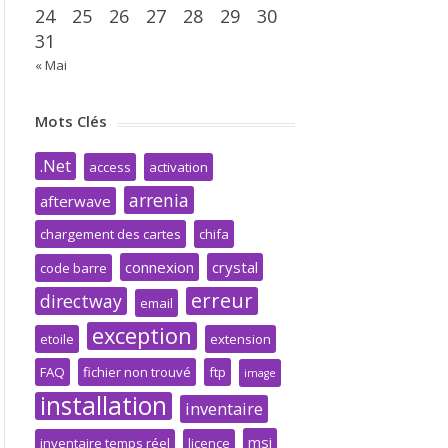
24
25
26
27
28
29
30
31
« Mai
Mots Clés
.Net
access
activation
arrenia
afterwave
chargement des cartes
chifa
connexion
crystal
code barre
erreur
directway
email
exception
etoile
extension
FAQ
fichier non trouvé
ftp
image
installation
inventaire
msi
inventaire temps réel
licence