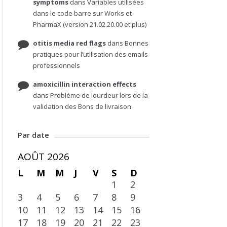
symptoms
dans
Variables utilisées
dans le code barre sur Works et
PharmaX (version 21.02.20.00 et plus)
otitis media red flags
dans
Bonnes
pratiques pour l’utilisation des emails
professionnels
amoxicillin interaction effects
dans
Problème de lourdeur lors de la
validation des Bons de livraison
Par date
AOÛT 2026
L
M
M
J
V
S
D
1
2
3
4
5
6
7
8
9
10
11
12
13
14
15
16
17
18
19
20
21
22
23