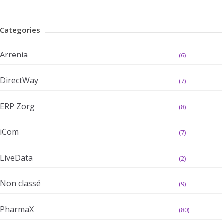
Categories
Arrenia
(6)
DirectWay
(7)
ERP Zorg
(8)
iCom
(7)
LiveData
(2)
Non classé
(9)
PharmaX
(80)