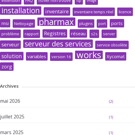
extension
FAQ
fichier non trouvé
ftp
image
installation
inventaire
inventaire temps réel
licence
pharmax
msi
ports
Nettoyage
plugins
port
Registres
réseau
problème
rapport
s2s
server
serveur des services
serveur
service obsolète
works
solution
variables
Xycomat
version 16
zorg
Archives
mai 2026
(2)
juillet 2025
(1)
mars 2025
(1)