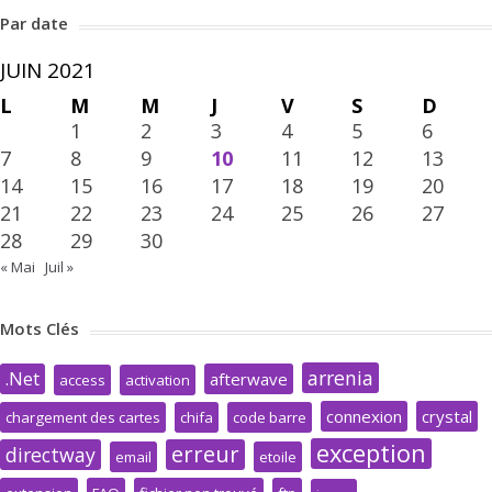
Par date
JUIN 2021
L
M
M
J
V
S
D
1
2
3
4
5
6
7
8
9
10
11
12
13
14
15
16
17
18
19
20
21
22
23
24
25
26
27
28
29
30
« Mai
Juil »
Mots Clés
arrenia
.Net
afterwave
access
activation
connexion
crystal
chargement des cartes
chifa
code barre
exception
erreur
directway
email
etoile