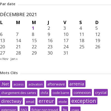
Par date
DÉCEMBRE 2021
L
M
M
J
V
S
D
1
2
3
4
5
6
7
8
9
10
11
12
13
14
15
16
17
18
19
20
21
22
23
24
25
26
27
28
29
30
31
« Nov
Jan »
Mots Clés
arrenia
.Net
afterwave
access
activation
connexion
crystal
chargement des cartes
chifa
code barre
exception
erreur
directway
email
etoile
extension
FAQ
fichier non trouvé
ftp
image