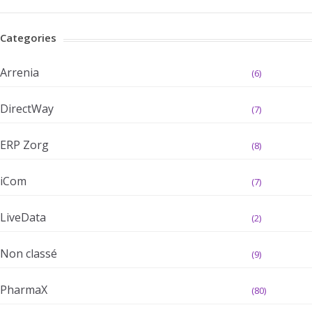
Categories
Arrenia
(6)
DirectWay
(7)
ERP Zorg
(8)
iCom
(7)
LiveData
(2)
Non classé
(9)
PharmaX
(80)