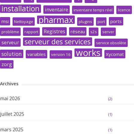
installation
inventaire
inventaire temps réel
licence
pharmax
msi
ports
Nettoyage
plugins
port
Registres
réseau
problème
rapport
s2s
server
serveur des services
serveur
service obsolète
works
solution
variables
Xycomat
version 16
zorg
Archives
mai 2026
(2)
juillet 2025
(1)
mars 2025
(1)