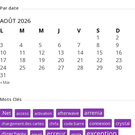
Par date
AOÛT 2026
L
M
M
J
V
S
D
1
2
3
4
5
6
7
8
9
10
11
12
13
14
15
16
17
18
19
20
21
22
23
24
25
26
27
28
29
30
31
« Mai
Mots Clés
arrenia
.Net
afterwave
access
activation
connexion
crystal
chargement des cartes
chifa
code barre
exception
erreur
directway
email
etoile