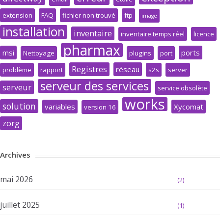
extension
FAQ
fichier non trouvé
ftp
image
installation
inventaire
inventaire temps réel
licence
pharmax
msi
ports
Nettoyage
plugins
port
Registres
réseau
problème
rapport
s2s
server
serveur des services
serveur
service obsolète
works
solution
variables
Xycomat
version 16
zorg
Archives
mai 2026
(2)
juillet 2025
(1)