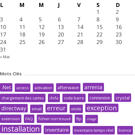
L
M
M
J
V
S
D
1
2
3
4
5
6
7
8
9
10
11
12
13
14
15
16
17
18
19
20
21
22
23
24
25
26
27
28
29
30
31
« Mai
Mots Clés
arrenia
.Net
afterwave
access
activation
connexion
crystal
chargement des cartes
chifa
code barre
exception
erreur
directway
email
etoile
extension
FAQ
fichier non trouvé
ftp
image
installation
inventaire
inventaire temps réel
licence