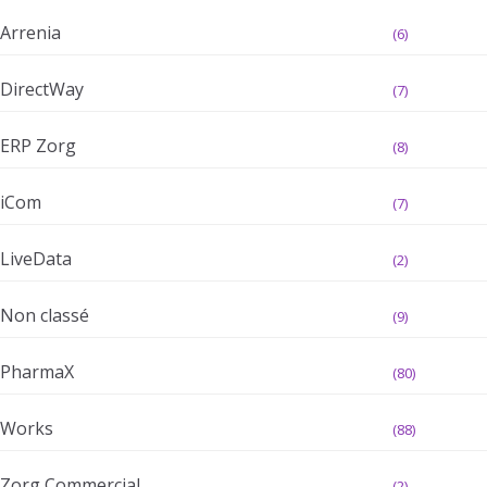
Arrenia
(6)
DirectWay
(7)
ERP Zorg
(8)
iCom
(7)
LiveData
(2)
Non classé
(9)
PharmaX
(80)
Works
(88)
Zorg Commercial
(2)