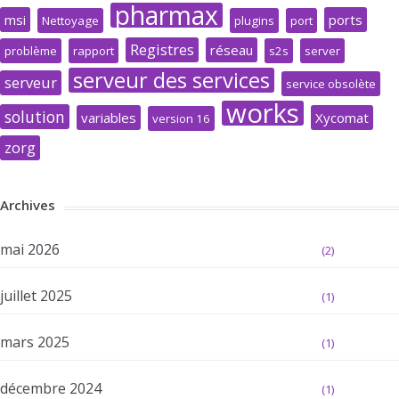
pharmax
msi
ports
Nettoyage
plugins
port
Registres
réseau
problème
rapport
s2s
server
serveur des services
serveur
service obsolète
works
solution
variables
Xycomat
version 16
zorg
Archives
mai 2026
(2)
juillet 2025
(1)
mars 2025
(1)
décembre 2024
(1)