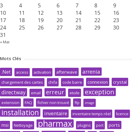
3
4
5
6
7
8
9
10
11
12
13
14
15
16
17
18
19
20
21
22
23
24
25
26
27
28
29
30
31
« Mai
Mots Clés
arrenia
.Net
afterwave
access
activation
connexion
crystal
chargement des cartes
chifa
code barre
exception
erreur
directway
email
etoile
extension
FAQ
fichier non trouvé
ftp
image
installation
inventaire
inventaire temps réel
licence
pharmax
msi
ports
Nettoyage
plugins
port