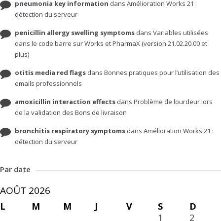
pneumonia key information
dans
Amélioration Works 21 :
détection du serveur
penicillin allergy swelling symptoms
dans
Variables utilisées
dans le code barre sur Works et PharmaX (version 21.02.20.00 et
plus)
otitis media red flags
dans
Bonnes pratiques pour l’utilisation des
emails professionnels
amoxicillin interaction effects
dans
Problème de lourdeur lors
de la validation des Bons de livraison
bronchitis respiratory symptoms
dans
Amélioration Works 21 :
détection du serveur
Par date
AOÛT 2026
L
M
M
J
V
S
D
1
2