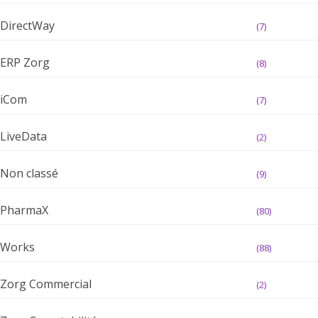
DirectWay
(7)
ERP Zorg
(8)
iCom
(7)
LiveData
(2)
Non classé
(9)
PharmaX
(80)
Works
(88)
Zorg Commercial
(2)