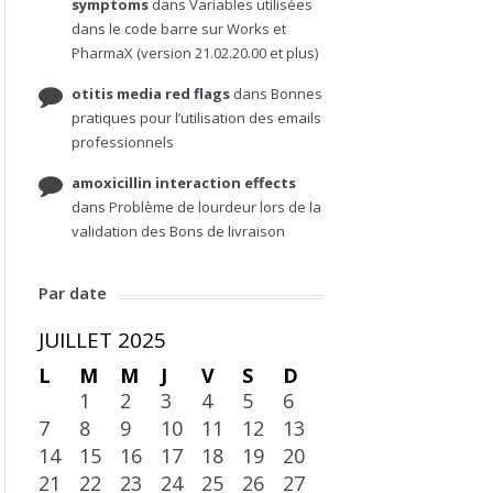
symptoms
dans
Variables utilisées
dans le code barre sur Works et
PharmaX (version 21.02.20.00 et plus)
otitis media red flags
dans
Bonnes
pratiques pour l’utilisation des emails
professionnels
amoxicillin interaction effects
dans
Problème de lourdeur lors de la
validation des Bons de livraison
Par date
JUILLET 2025
L
M
M
J
V
S
D
1
2
3
4
5
6
7
8
9
10
11
12
13
14
15
16
17
18
19
20
21
22
23
24
25
26
27