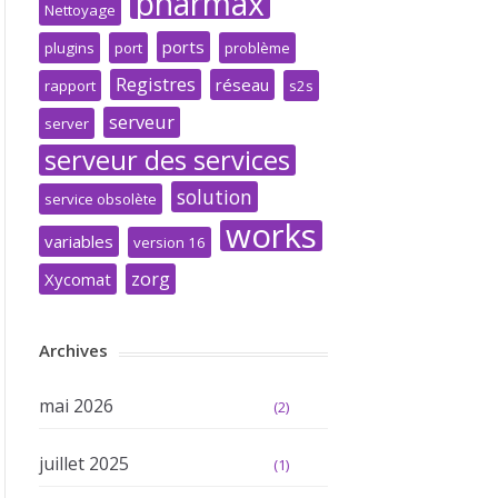
pharmax
Nettoyage
ports
plugins
port
problème
Registres
réseau
rapport
s2s
serveur
server
serveur des services
solution
service obsolète
works
variables
version 16
zorg
Xycomat
Archives
mai 2026
(2)
juillet 2025
(1)