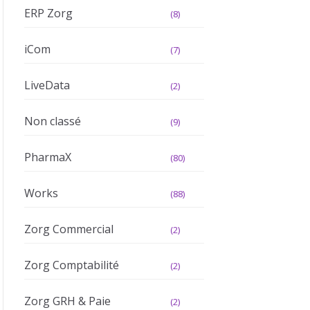
ERP Zorg
(8)
iCom
(7)
LiveData
(2)
Non classé
(9)
PharmaX
(80)
Works
(88)
Zorg Commercial
(2)
Zorg Comptabilité
(2)
Zorg GRH & Paie
(2)