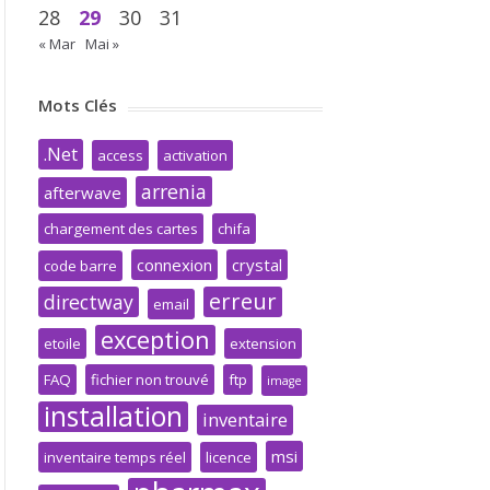
28
29
30
31
« Mar
Mai »
Mots Clés
.Net
access
activation
arrenia
afterwave
chargement des cartes
chifa
connexion
crystal
code barre
erreur
directway
email
exception
etoile
extension
FAQ
fichier non trouvé
ftp
image
installation
inventaire
msi
inventaire temps réel
licence