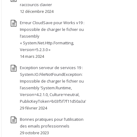
raccourcis clavier
12 décembre 2024
Erreur CloudSave pour Works v19 :
Impossible de charger le fichier ou
l’assembly
« System.Net.Http.Formatting,
Version=5.2.3.0 »
14 mars 2024
Exception serveur de services 19 :
System.IO.FileNotFoundException:
Impossible de charger le fichier ou
l’assembly ‘System.Runtime,
Version=4.2.1.0, Culture=neutral,
PublicKeyToken=b03f5f7f11d50a3a’
29 février 2024
Bonnes pratiques pour l’utilisation
des emails professionnels
29 octobre 2023