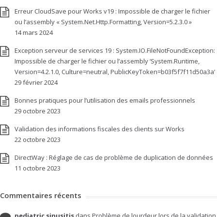
Erreur CloudSave pour Works v19 : Impossible de charger le fichier
ou l’assembly « System.Net.Http.Formatting, Version=5.2.3.0 »
14 mars 2024
Exception serveur de services 19 : System.IO.FileNotFoundException:
Impossible de charger le fichier ou l’assembly ‘System.Runtime,
Version=4.2.1.0, Culture=neutral, PublicKeyToken=b03f5f7f11d50a3a’
29 février 2024
Bonnes pratiques pour l’utilisation des emails professionnels
29 octobre 2023
Validation des informations fiscales des clients sur Works
22 octobre 2023
DirectWay : Réglage de cas de problème de duplication de données
11 octobre 2023
Commentaires récents
pediatric sinusitis
dans
Problème de lourdeur lors de la validation