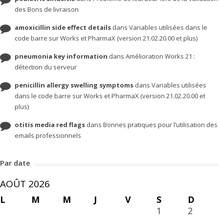
des Bons de livraison
amoxicillin side effect details
dans
Variables utilisées dans le
code barre sur Works et PharmaX (version 21.02.20.00 et plus)
pneumonia key information
dans
Amélioration Works 21 :
détection du serveur
penicillin allergy swelling symptoms
dans
Variables utilisées
dans le code barre sur Works et PharmaX (version 21.02.20.00 et
plus)
otitis media red flags
dans
Bonnes pratiques pour l’utilisation des
emails professionnels
Par date
AOÛT 2026
L
M
M
J
V
S
D
1
2