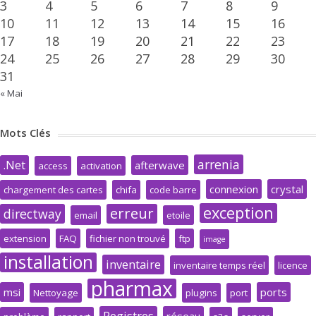
3
4
5
6
7
8
9
10
11
12
13
14
15
16
17
18
19
20
21
22
23
24
25
26
27
28
29
30
31
« Mai
Mots Clés
arrenia
.Net
afterwave
access
activation
connexion
crystal
chargement des cartes
chifa
code barre
exception
erreur
directway
email
etoile
extension
FAQ
fichier non trouvé
ftp
image
installation
inventaire
inventaire temps réel
licence
pharmax
msi
ports
Nettoyage
plugins
port
Registres