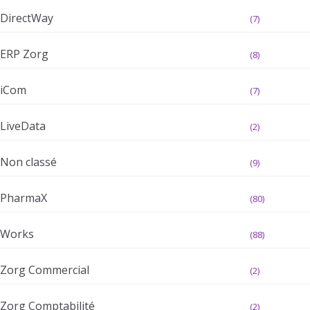
DirectWay
(7)
ERP Zorg
(8)
iCom
(7)
LiveData
(2)
Non classé
(9)
PharmaX
(80)
Works
(88)
Zorg Commercial
(2)
Zorg Comptabilité
(2)