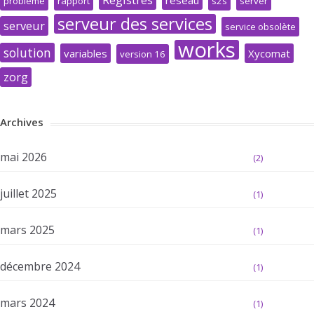
réseau
problème
rapport
s2s
server
serveur des services
serveur
service obsolète
works
solution
variables
Xycomat
version 16
zorg
Archives
mai 2026
(2)
juillet 2025
(1)
mars 2025
(1)
décembre 2024
(1)
mars 2024
(1)