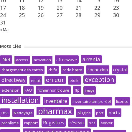
10
11
12
13
14
15
16
17
18
19
20
21
22
23
24
25
26
27
28
29
30
31
« Mai
Mots Clés
arrenia
.Net
afterwave
access
activation
connexion
crystal
chargement des cartes
chifa
code barre
exception
erreur
directway
email
etoile
extension
FAQ
fichier non trouvé
ftp
image
installation
inventaire
inventaire temps réel
licence
pharmax
msi
ports
Nettoyage
plugins
port
Registres
réseau
problème
rapport
s2s
server