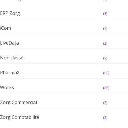
ERP Zorg
(8)
iCom
(7)
LiveData
(2)
Non classé
(9)
PharmaX
(80)
Works
(88)
Zorg Commercial
(2)
Zorg Comptabilité
(2)