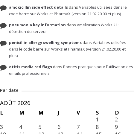
amoxicillin side effect details
dans
Variables utilisées dans le
code barre sur Works et PharmaX (version 21.02.20.00 et plus)
pneumonia key information
dans
Amélioration Works 21 :
détection du serveur
penicillin allergy swelling symptoms
dans
Variables utilisées
dans le code barre sur Works et PharmaX (version 21.02.20.00 et
plus)
otitis media red flags
dans
Bonnes pratiques pour l’utilisation des
emails professionnels
Par date
AOÛT 2026
L
M
M
J
V
S
D
1
2
3
4
5
6
7
8
9