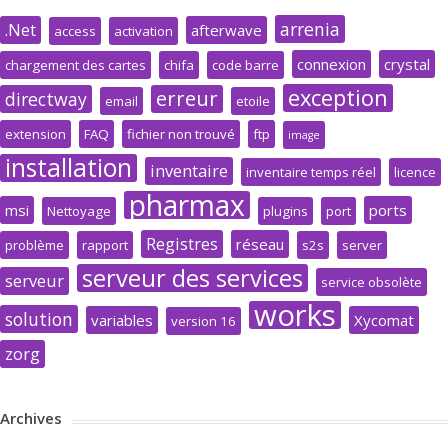
arrenia
.Net
afterwave
access
activation
connexion
crystal
chargement des cartes
chifa
code barre
exception
erreur
directway
email
etoile
extension
FAQ
fichier non trouvé
ftp
image
installation
inventaire
inventaire temps réel
licence
pharmax
msi
ports
Nettoyage
plugins
port
Registres
réseau
problème
rapport
s2s
server
serveur des services
serveur
service obsolète
works
solution
variables
Xycomat
version 16
zorg
Archives