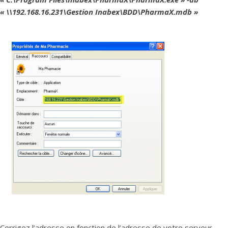
« \\192.168.16.231\Gestion Inabex\BDD\PharmaX.mdb »
Corrigez l’adresse en fonction de l’adresse de votre serveur.