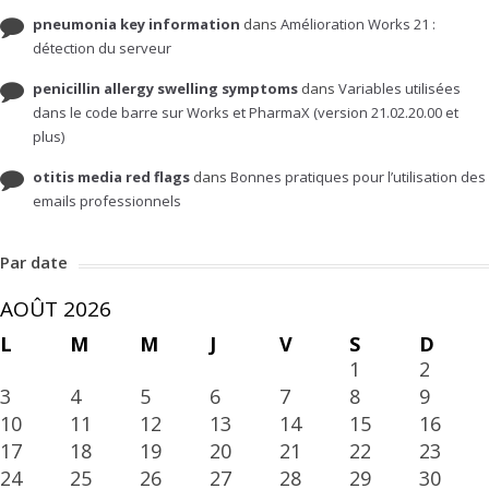
pneumonia key information
dans
Amélioration Works 21 :
détection du serveur
penicillin allergy swelling symptoms
dans
Variables utilisées
dans le code barre sur Works et PharmaX (version 21.02.20.00 et
plus)
otitis media red flags
dans
Bonnes pratiques pour l’utilisation des
emails professionnels
Par date
AOÛT 2026
L
M
M
J
V
S
D
1
2
3
4
5
6
7
8
9
10
11
12
13
14
15
16
17
18
19
20
21
22
23
24
25
26
27
28
29
30