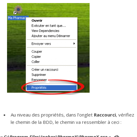
Au niveau des propriétés, dans l’onglet
Raccourci
, vérifiez
le chemin de la BDD, le chemin va ressembler à ceci :
« C:\Program Files\Inabex\PharmaX\PharmaX.exe » -db