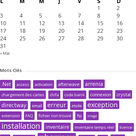
L
M
M
J
V
S
D
1
2
3
4
5
6
7
8
9
10
11
12
13
14
15
16
17
18
19
20
21
22
23
24
25
26
27
28
29
30
31
« Mai
Mots Clés
arrenia
.Net
afterwave
access
activation
connexion
crystal
chargement des cartes
chifa
code barre
exception
erreur
directway
email
etoile
extension
FAQ
fichier non trouvé
ftp
image
installation
inventaire
inventaire temps réel
licence