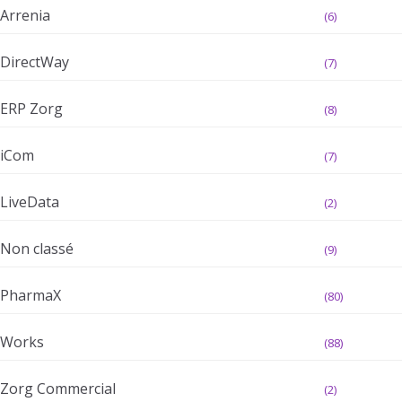
Arrenia
(6)
DirectWay
(7)
ERP Zorg
(8)
iCom
(7)
LiveData
(2)
Non classé
(9)
PharmaX
(80)
Works
(88)
Zorg Commercial
(2)