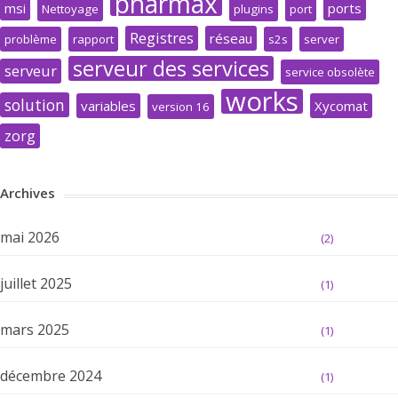
pharmax
msi
ports
Nettoyage
plugins
port
Registres
réseau
problème
rapport
s2s
server
serveur des services
serveur
service obsolète
works
solution
variables
Xycomat
version 16
zorg
Archives
mai 2026
(2)
juillet 2025
(1)
mars 2025
(1)
décembre 2024
(1)