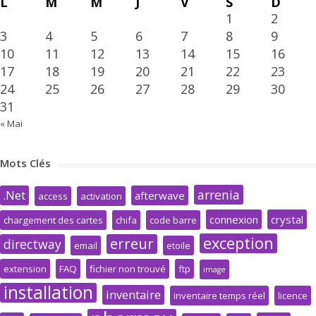
L
M
M
J
V
S
D
1
2
3
4
5
6
7
8
9
10
11
12
13
14
15
16
17
18
19
20
21
22
23
24
25
26
27
28
29
30
31
« Mai
Mots Clés
arrenia
.Net
afterwave
access
activation
connexion
crystal
chargement des cartes
chifa
code barre
exception
erreur
directway
email
etoile
extension
FAQ
fichier non trouvé
ftp
image
installation
inventaire
inventaire temps réel
licence