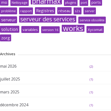
pharmax
msi
ports
Nettoyage
plugins
port
Registres
réseau
problème
rapport
s2s
server
serveur des services
serveur
service obsolète
works
solution
variables
Xycomat
version 16
zorg
Archives
mai 2026
(2)
juillet 2025
(1)
mars 2025
(1)
décembre 2024
(1)