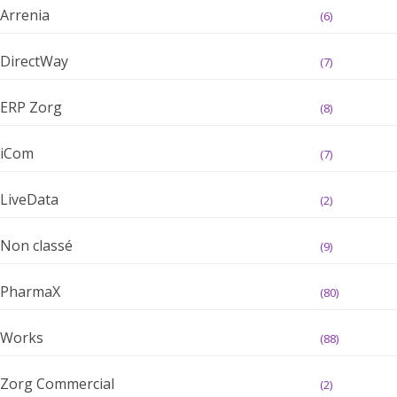
Arrenia
(6)
DirectWay
(7)
ERP Zorg
(8)
iCom
(7)
LiveData
(2)
Non classé
(9)
PharmaX
(80)
Works
(88)
Zorg Commercial
(2)