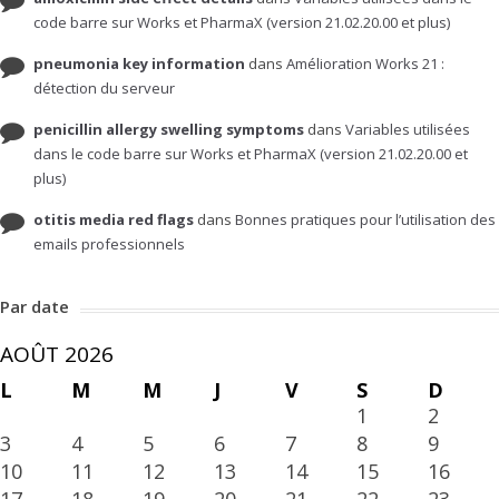
code barre sur Works et PharmaX (version 21.02.20.00 et plus)
pneumonia key information
dans
Amélioration Works 21 :
détection du serveur
penicillin allergy swelling symptoms
dans
Variables utilisées
dans le code barre sur Works et PharmaX (version 21.02.20.00 et
plus)
otitis media red flags
dans
Bonnes pratiques pour l’utilisation des
emails professionnels
Par date
AOÛT 2026
L
M
M
J
V
S
D
1
2
3
4
5
6
7
8
9
10
11
12
13
14
15
16