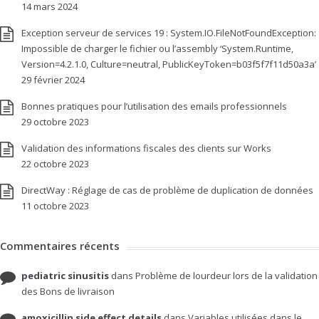
14 mars 2024
Exception serveur de services 19 : System.IO.FileNotFoundException:
Impossible de charger le fichier ou l’assembly ‘System.Runtime,
Version=4.2.1.0, Culture=neutral, PublicKeyToken=b03f5f7f11d50a3a’
29 février 2024
Bonnes pratiques pour l’utilisation des emails professionnels
29 octobre 2023
Validation des informations fiscales des clients sur Works
22 octobre 2023
DirectWay : Réglage de cas de problème de duplication de données
11 octobre 2023
Commentaires récents
pediatric sinusitis
dans
Problème de lourdeur lors de la validation
des Bons de livraison
amoxicillin side effect details
dans
Variables utilisées dans le