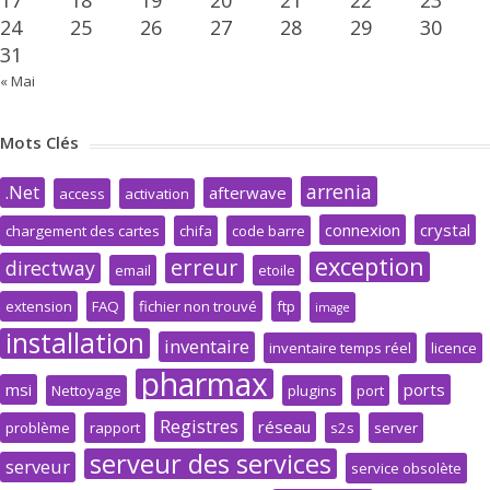
17
18
19
20
21
22
23
24
25
26
27
28
29
30
31
« Mai
Mots Clés
arrenia
.Net
afterwave
access
activation
connexion
crystal
chargement des cartes
chifa
code barre
exception
erreur
directway
email
etoile
extension
FAQ
fichier non trouvé
ftp
image
installation
inventaire
inventaire temps réel
licence
pharmax
msi
ports
Nettoyage
plugins
port
Registres
réseau
problème
rapport
s2s
server
serveur des services
serveur
service obsolète