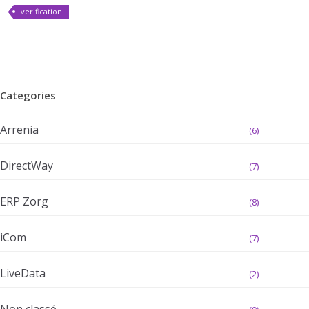
verification
Categories
Arrenia
(6)
DirectWay
(7)
ERP Zorg
(8)
iCom
(7)
LiveData
(2)
Non classé