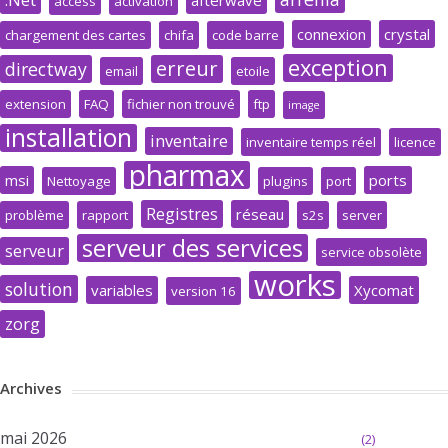
access
activation
connexion
crystal
chargement des cartes
chifa
code barre
exception
erreur
directway
email
etoile
extension
FAQ
fichier non trouvé
ftp
image
installation
inventaire
inventaire temps réel
licence
pharmax
msi
ports
Nettoyage
plugins
port
Registres
réseau
problème
rapport
s2s
server
serveur des services
serveur
service obsolète
works
solution
variables
Xycomat
version 16
zorg
Archives
mai 2026
(2)