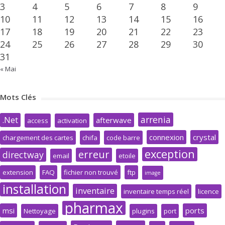
3
4
5
6
7
8
9
10
11
12
13
14
15
16
17
18
19
20
21
22
23
24
25
26
27
28
29
30
31
« Mai
Mots Clés
arrenia
.Net
afterwave
access
activation
connexion
crystal
chargement des cartes
chifa
code barre
exception
erreur
directway
email
etoile
extension
FAQ
fichier non trouvé
ftp
image
installation
inventaire
inventaire temps réel
licence
pharmax
msi
ports
Nettoyage
plugins
port