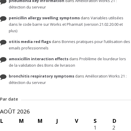
pneumonia key information
dans
Amélioration Works 21 :
détection du serveur
penicillin allergy swelling symptoms
dans
Variables utilisées
dans le code barre sur Works et PharmaX (version 21.02.20.00 et
plus)
otitis media red flags
dans
Bonnes pratiques pour l’utilisation des
emails professionnels
amoxicillin interaction effects
dans
Problème de lourdeur lors
de la validation des Bons de livraison
bronchitis respiratory symptoms
dans
Amélioration Works 21 :
détection du serveur
Par date
AOÛT 2026
L
M
M
J
V
S
D
1
2