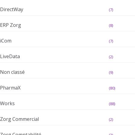
DirectWay
(7)
ERP Zorg
(8)
iCom
(7)
LiveData
(2)
Non classé
(9)
PharmaX
(80)
Works
(88)
Zorg Commercial
(2)
Zorg Comptabilité
(2)