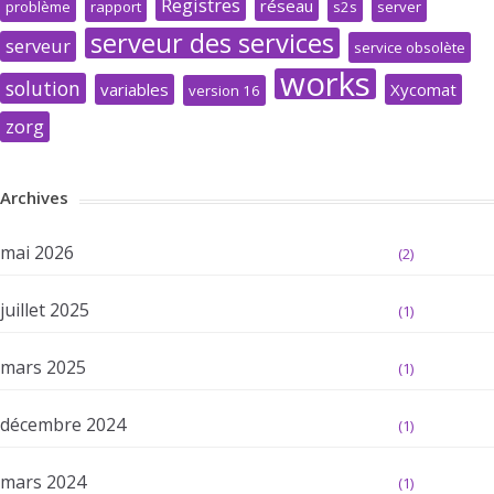
Registres
réseau
problème
rapport
s2s
server
serveur des services
serveur
service obsolète
works
solution
variables
Xycomat
version 16
zorg
Archives
mai 2026
(2)
juillet 2025
(1)
mars 2025
(1)
décembre 2024
(1)
mars 2024
(1)