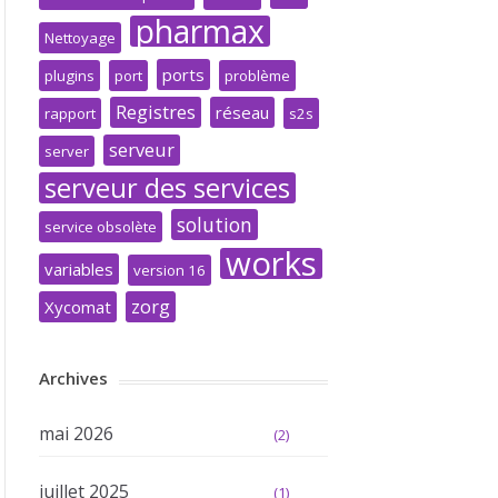
pharmax
Nettoyage
ports
plugins
port
problème
Registres
réseau
rapport
s2s
serveur
server
serveur des services
solution
service obsolète
works
variables
version 16
zorg
Xycomat
Archives
mai 2026
(2)
juillet 2025
(1)