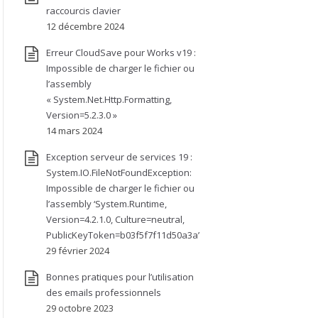
raccourcis clavier
12 décembre 2024
Erreur CloudSave pour Works v19 :
Impossible de charger le fichier ou
l’assembly
« System.Net.Http.Formatting,
Version=5.2.3.0 »
14 mars 2024
Exception serveur de services 19 :
System.IO.FileNotFoundException:
Impossible de charger le fichier ou
l’assembly ‘System.Runtime,
Version=4.2.1.0, Culture=neutral,
PublicKeyToken=b03f5f7f11d50a3a’
29 février 2024
Bonnes pratiques pour l’utilisation
des emails professionnels
29 octobre 2023