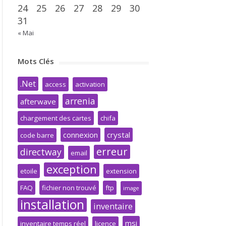
24
25
26
27
28
29
30
31
« Mai
Mots Clés
.Net
access
activation
arrenia
afterwave
chargement des cartes
chifa
connexion
crystal
code barre
erreur
directway
email
exception
etoile
extension
FAQ
fichier non trouvé
ftp
image
installation
inventaire
msi
inventaire temps réel
licence