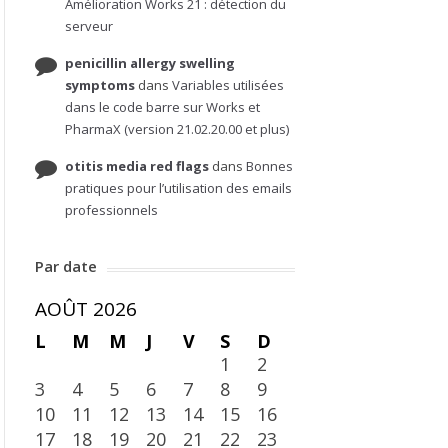
Amélioration Works 21 : détection du
serveur
penicillin allergy swelling
symptoms
dans
Variables utilisées
dans le code barre sur Works et
PharmaX (version 21.02.20.00 et plus)
otitis media red flags
dans
Bonnes
pratiques pour l’utilisation des emails
professionnels
Par date
AOÛT 2026
L
M
M
J
V
S
D
1
2
3
4
5
6
7
8
9
10
11
12
13
14
15
16
17
18
19
20
21
22
23