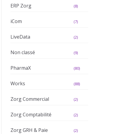
ERP Zorg
(8)
iCom
(7)
LiveData
(2)
Non classé
(9)
PharmaX
(80)
Works
(88)
Zorg Commercial
(2)
Zorg Comptabilité
(2)
Zorg GRH & Paie
(2)