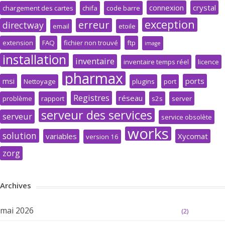
connexion
crystal
chargement des cartes
chifa
code barre
exception
erreur
directway
email
etoile
extension
FAQ
fichier non trouvé
ftp
image
installation
inventaire
inventaire temps réel
licence
pharmax
msi
ports
Nettoyage
plugins
port
Registres
réseau
problème
rapport
s2s
server
serveur des services
serveur
service obsolète
works
solution
variables
Xycomat
version 16
zorg
Archives
mai 2026
(2)