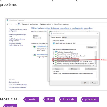
problème:
Mots clés :
dossier
IPv6
liste vide
pharmax
works