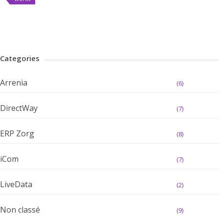
Categories
Arrenia
(6)
DirectWay
(7)
ERP Zorg
(8)
iCom
(7)
LiveData
(2)
Non classé
(9)