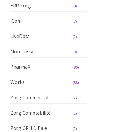
ERP Zorg
(8)
iCom
(7)
LiveData
(2)
Non classé
(9)
PharmaX
(80)
Works
(88)
Zorg Commercial
(2)
Zorg Comptabilité
(2)
Zorg GRH & Paie
(2)