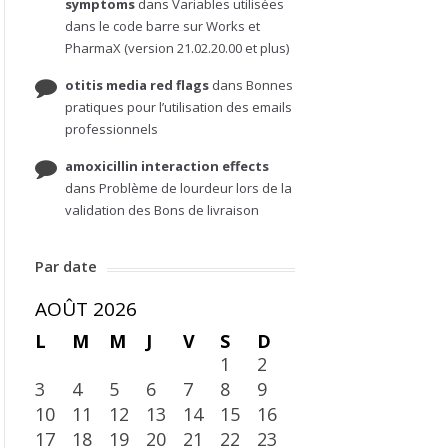
symptoms
dans
Variables utilisées
dans le code barre sur Works et
PharmaX (version 21.02.20.00 et plus)
otitis media red flags
dans
Bonnes
pratiques pour l’utilisation des emails
professionnels
amoxicillin interaction effects
dans
Problème de lourdeur lors de la
validation des Bons de livraison
Par date
AOÛT 2026
L
M
M
J
V
S
D
1
2
3
4
5
6
7
8
9
10
11
12
13
14
15
16
17
18
19
20
21
22
23