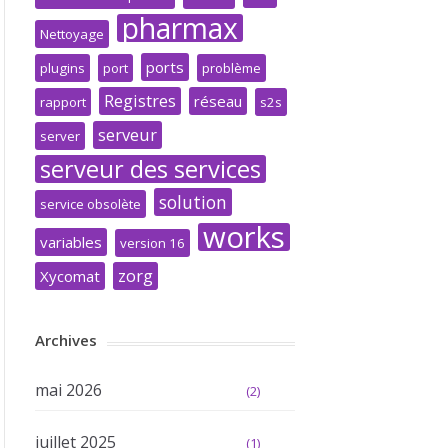
pharmax
Nettoyage
ports
plugins
port
problème
Registres
réseau
rapport
s2s
serveur
server
serveur des services
solution
service obsolète
works
variables
version 16
zorg
Xycomat
Archives
mai 2026
(2)
juillet 2025
(1)