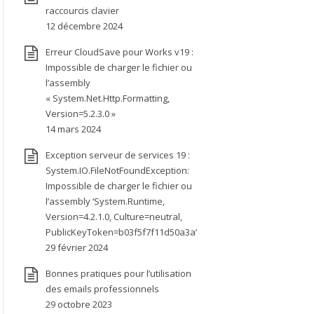
raccourcis clavier
12 décembre 2024
Erreur CloudSave pour Works v19 :
Impossible de charger le fichier ou
l’assembly
« System.Net.Http.Formatting,
Version=5.2.3.0 »
14 mars 2024
Exception serveur de services 19 :
System.IO.FileNotFoundException:
Impossible de charger le fichier ou
l’assembly ‘System.Runtime,
Version=4.2.1.0, Culture=neutral,
PublicKeyToken=b03f5f7f11d50a3a’
29 février 2024
Bonnes pratiques pour l’utilisation
des emails professionnels
29 octobre 2023