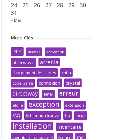
24
25
26
27
28
29
30
31
« Mai
Mots Clés
.Net
access
activation
arrenia
afterwave
chargement des cartes
chifa
connexion
crystal
code barre
erreur
directway
email
exception
etoile
extension
FAQ
fichier non trouvé
ftp
image
installation
inventaire
msi
inventaire temps réel
licence