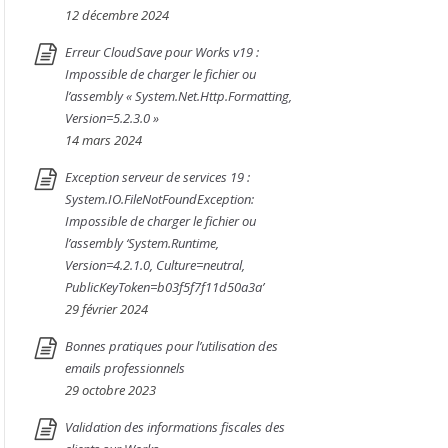
12 décembre 2024
Erreur CloudSave pour Works v19 :
Impossible de charger le fichier ou
l’assembly « System.Net.Http.Formatting,
Version=5.2.3.0 »
14 mars 2024
Exception serveur de services 19 :
System.IO.FileNotFoundException:
Impossible de charger le fichier ou
l’assembly ‘System.Runtime,
Version=4.2.1.0, Culture=neutral,
PublicKeyToken=b03f5f7f11d50a3a’
29 février 2024
Bonnes pratiques pour l’utilisation des
emails professionnels
29 octobre 2023
Validation des informations fiscales des