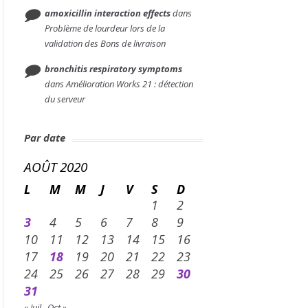
amoxicillin interaction effects
dans
Problème de lourdeur lors de la
validation des Bons de livraison
bronchitis respiratory symptoms
dans
Amélioration Works 21 : détection
du serveur
Par date
AOÛT 2020
L
M
M
J
V
S
D
1
2
3
4
5
6
7
8
9
10
11
12
13
14
15
16
17
18
19
20
21
22
23
24
25
26
27
28
29
30
31
« Juil
Oct »