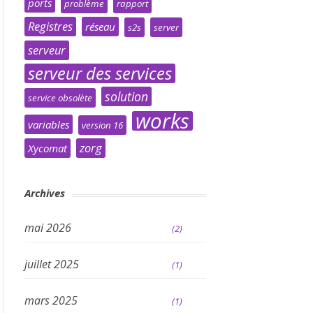
ports
problème
rapport
Registres
réseau
s2s
server
serveur
serveur des services
solution
service obsolète
works
variables
version 16
zorg
Xycomat
Archives
mai 2026
(2)
juillet 2025
(1)
mars 2025
(1)