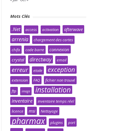
Mots Clés
.Net
afterwave
access
activation
arrenia
chargement des cartes
connexion
chifa
code barre
directway
crystal
email
exception
erreur
etoile
extension
FAQ
fichier non trouvé
installation
ftp
image
inventaire
inventaire temps réel
msi
licence
Nettoyage
pharmax
plugins
port