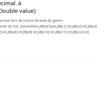
cimal. à
Double value)
reur lors de l'envoi ArreniA du genre :
cution de SQL 'parameters [@p0] byte,[@p1] int,[@p2] int,[@p3]
] int,[@p8] int,[@p9] int,[@p10] int,[@p11] int,[@p12] int,