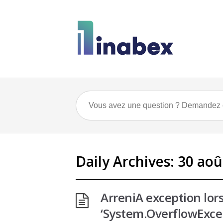
Daily Archives:
30 aoû
ArreniA exception lors
‘System.OverflowExcep