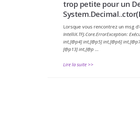
trop petite pour un De
System.Decimal..ctor(
Lorsque vous rencontrez un msg d'er
IntelliX.TFJ.Core.ErrorException: Exé
int,[@p4] int,[@p5] int,[@p6] int,[@p7
[@p13] int,[@p ...
Lire la suite >>