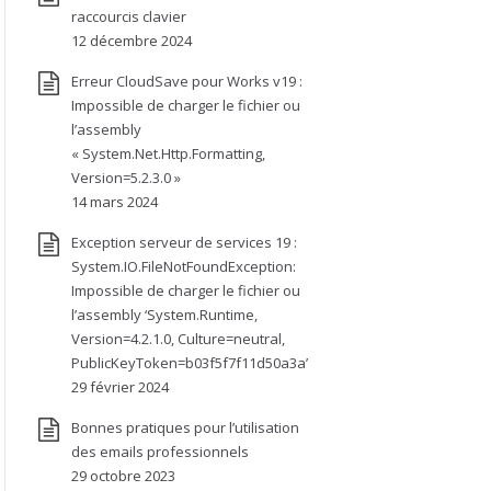
raccourcis clavier
12 décembre 2024
Erreur CloudSave pour Works v19 :
Impossible de charger le fichier ou
l’assembly
« System.Net.Http.Formatting,
Version=5.2.3.0 »
14 mars 2024
Exception serveur de services 19 :
System.IO.FileNotFoundException:
Impossible de charger le fichier ou
l’assembly ‘System.Runtime,
Version=4.2.1.0, Culture=neutral,
PublicKeyToken=b03f5f7f11d50a3a’
29 février 2024
Bonnes pratiques pour l’utilisation
des emails professionnels
29 octobre 2023