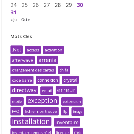
24
25
26
27
28
29
30
31
« Juil
Oct »
Mots Clés
.Net
access
activation
arrenia
afterwave
chargement des cartes
chifa
connexion
crystal
code barre
erreur
directway
email
exception
etoile
extension
FAQ
fichier non trouvé
ftp
image
installation
inventaire
msi
inventaire temps réel
licence