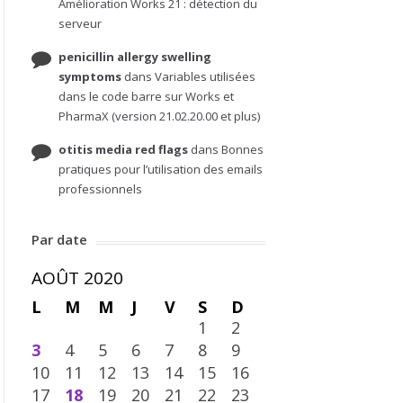
Amélioration Works 21 : détection du
serveur
penicillin allergy swelling
symptoms
dans
Variables utilisées
dans le code barre sur Works et
PharmaX (version 21.02.20.00 et plus)
otitis media red flags
dans
Bonnes
pratiques pour l’utilisation des emails
professionnels
Par date
AOÛT 2020
L
M
M
J
V
S
D
1
2
3
4
5
6
7
8
9
10
11
12
13
14
15
16
17
18
19
20
21
22
23