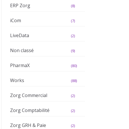
ERP Zorg
(8)
iCom
(7)
LiveData
(2)
Non classé
(9)
PharmaX
(80)
Works
(88)
Zorg Commercial
(2)
Zorg Comptabilité
(2)
Zorg GRH & Paie
(2)