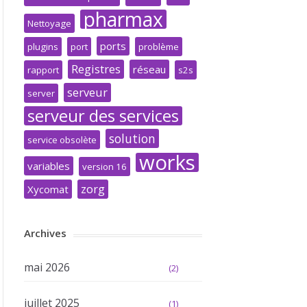
pharmax
Nettoyage
ports
plugins
port
problème
Registres
réseau
rapport
s2s
serveur
server
serveur des services
solution
service obsolète
works
variables
version 16
zorg
Xycomat
Archives
mai 2026
(2)
juillet 2025
(1)