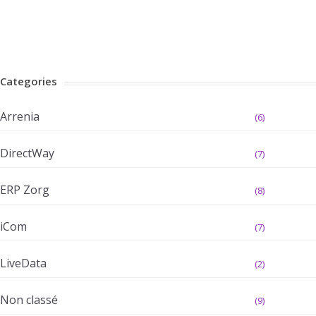
Categories
Arrenia
(6)
DirectWay
(7)
ERP Zorg
(8)
iCom
(7)
LiveData
(2)
Non classé
(9)