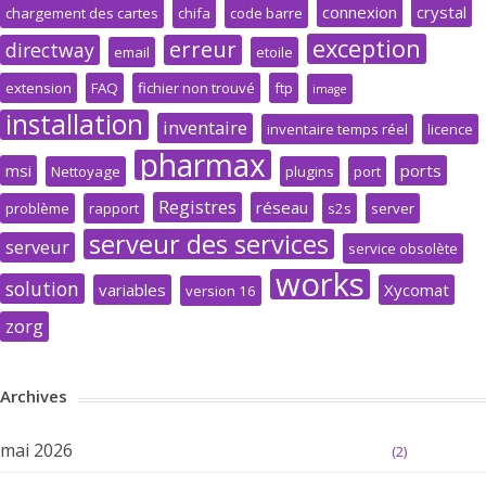
connexion
crystal
chargement des cartes
chifa
code barre
exception
erreur
directway
email
etoile
extension
FAQ
fichier non trouvé
ftp
image
installation
inventaire
inventaire temps réel
licence
pharmax
msi
ports
Nettoyage
plugins
port
Registres
réseau
problème
rapport
s2s
server
serveur des services
serveur
service obsolète
works
solution
variables
Xycomat
version 16
zorg
Archives
mai 2026
(2)