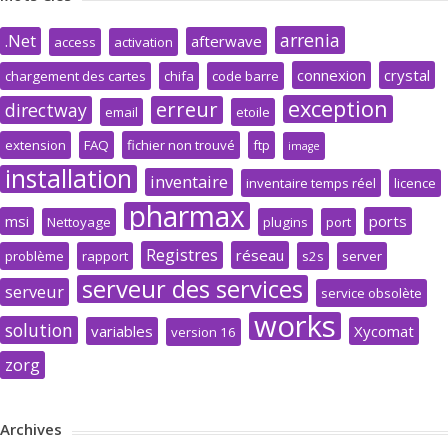
arrenia
.Net
afterwave
access
activation
connexion
crystal
chargement des cartes
chifa
code barre
exception
erreur
directway
email
etoile
extension
FAQ
fichier non trouvé
ftp
image
installation
inventaire
inventaire temps réel
licence
pharmax
msi
ports
Nettoyage
plugins
port
Registres
réseau
problème
rapport
s2s
server
serveur des services
serveur
service obsolète
works
solution
variables
Xycomat
version 16
zorg
Archives