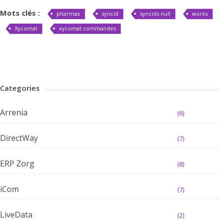
Mots clés :
pharmax
syncid
syncids null
works
Xycomat
xycomat commandes
Categories
Arrenia
(6)
DirectWay
(7)
ERP Zorg
(8)
iCom
(7)
LiveData
(2)