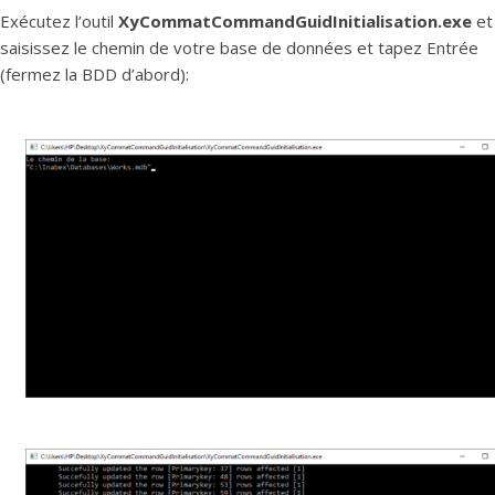
Exécutez l’outil
XyCommatCommandGuidInitialisation.exe
et
saisissez le chemin de votre base de données et tapez Entrée
(fermez la BDD d’abord):