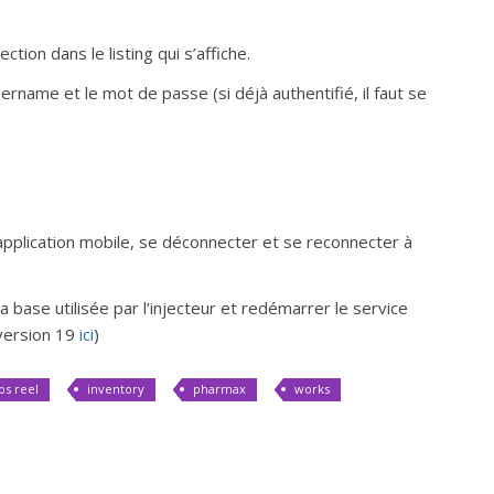
ection dans le listing qui s’affiche.
ername et le mot de passe (si déjà authentifié, il faut se
pplication mobile, se déconnecter et se reconnecter à
a base utilisée par l’injecteur et redémarrer le service
 version 19
ici
)
ps reel
inventory
pharmax
works