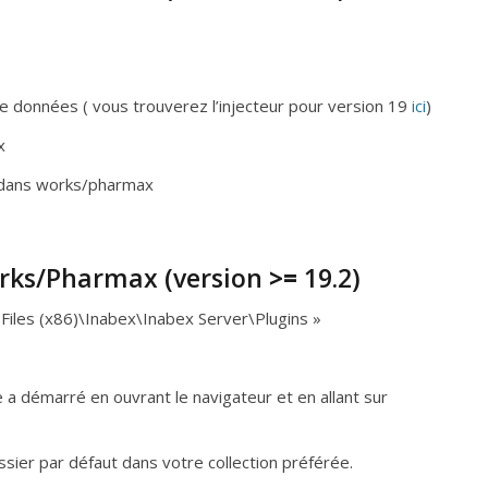
 de données ( vous trouverez l’injecteur pour version 19
ici
)
x
re dans works/pharmax
orks/Pharmax (version
>=
19.2)
Files (x86)\Inabex\Inabex Server\Plugins »
re a démarré en ouvrant le navigateur et en allant sur
ssier par défaut dans votre collection préférée.