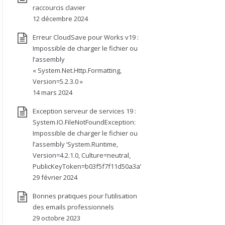
raccourcis clavier
12 décembre 2024
Erreur CloudSave pour Works v19 :
Impossible de charger le fichier ou
l’assembly
« System.Net.Http.Formatting,
Version=5.2.3.0 »
14 mars 2024
Exception serveur de services 19 :
System.IO.FileNotFoundException:
Impossible de charger le fichier ou
l’assembly ‘System.Runtime,
Version=4.2.1.0, Culture=neutral,
PublicKeyToken=b03f5f7f11d50a3a’
29 février 2024
Bonnes pratiques pour l’utilisation
des emails professionnels
29 octobre 2023