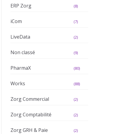
ERP Zorg
(8)
iCom
(7)
LiveData
(2)
Non classé
(9)
PharmaX
(80)
Works
(88)
Zorg Commercial
(2)
Zorg Comptabilité
(2)
Zorg GRH & Paie
(2)