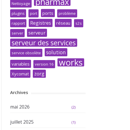
pharmax
Nettoyage
ports
plugins
port
problème
Registres
réseau
rapport
s2s
serveur
server
serveur des services
solution
service obsolète
works
variables
version 16
zorg
Xycomat
Archives
mai 2026
(2)
juillet 2025
(1)