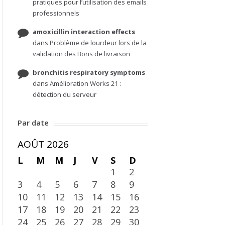
pratiques pour l’utilisation des emails
professionnels
amoxicillin interaction effects
dans
Problème de lourdeur lors de la
validation des Bons de livraison
bronchitis respiratory symptoms
dans
Amélioration Works 21 :
détection du serveur
Par date
AOÛT 2026
L
M
M
J
V
S
D
1
2
3
4
5
6
7
8
9
10
11
12
13
14
15
16
17
18
19
20
21
22
23
24
25
26
27
28
29
30