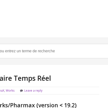
taire Temps Réel
maX
,
Works
Leave a reply
orks/Pharmax (version
<
19.2)