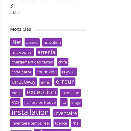
31
« Mai
Mots Clés
.Net
access
activation
arrenia
afterwave
chargement des cartes
chifa
connexion
crystal
code barre
erreur
directway
email
exception
etoile
extension
FAQ
fichier non trouvé
ftp
image
installation
inventaire
msi
inventaire temps réel
licence