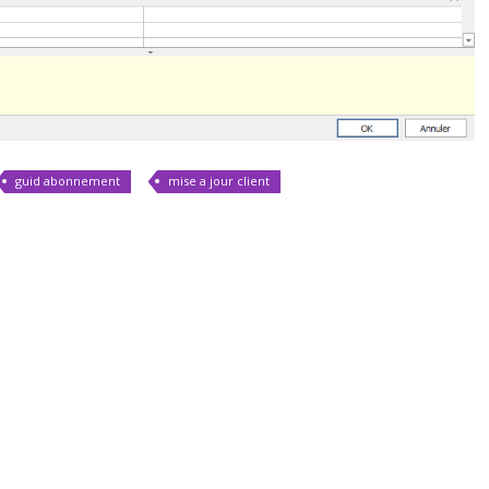
guid abonnement
mise a jour client