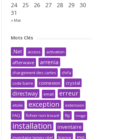
24
25
26
27
28
29
30
31
« Mai
Mots Clés
.Net
access
activation
arrenia
afterwave
chargement des cartes
chifa
connexion
crystal
code barre
erreur
directway
email
exception
etoile
extension
FAQ
fichier non trouvé
ftp
image
installation
inventaire
msi
inventaire temps réel
licence