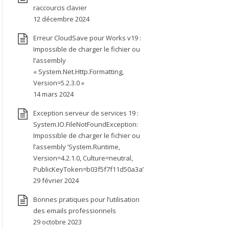
raccourcis clavier
12 décembre 2024
Erreur CloudSave pour Works v19 :
Impossible de charger le fichier ou
l’assembly
« System.Net.Http.Formatting,
Version=5.2.3.0 »
14 mars 2024
Exception serveur de services 19 :
System.IO.FileNotFoundException:
Impossible de charger le fichier ou
l’assembly ‘System.Runtime,
Version=4.2.1.0, Culture=neutral,
PublicKeyToken=b03f5f7f11d50a3a’
29 février 2024
Bonnes pratiques pour l’utilisation
des emails professionnels
29 octobre 2023