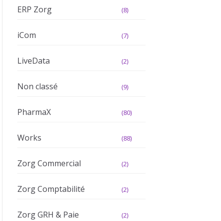
ERP Zorg
(8)
iCom
(7)
LiveData
(2)
Non classé
(9)
PharmaX
(80)
Works
(88)
Zorg Commercial
(2)
Zorg Comptabilité
(2)
Zorg GRH & Paie
(2)