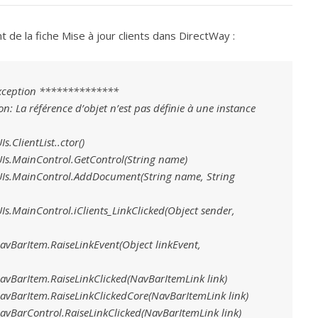
 de la fiche Mise à jour clients dans DirectWay :
exception **************
: La référence d’objet n’est pas définie à une instance
ClientList..ctor()
Is.MainControl.GetControl(String name)
Is.MainControl.AddDocument(String name, String
s.MainControl.iClients_LinkClicked(Object sender,
BarItem.RaiseLinkEvent(Object linkEvent,
BarItem.RaiseLinkClicked(NavBarItemLink link)
vBarItem.RaiseLinkClickedCore(NavBarItemLink link)
BarControl.RaiseLinkClicked(NavBarItemLink link)