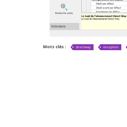
Mots clés :
directway
exception