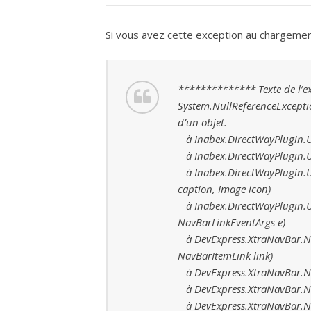
Si vous avez cette exception au chargement
************** Texte de l’
System.NullReferenceException
d’un objet.
à Inabex.DirectWayPlugin.UIs.
à Inabex.DirectWayPlugin.U
à Inabex.DirectWayPlugin.U
caption, Image icon)
à Inabex.DirectWayPlugin.UI
NavBarLinkEventArgs e)
à DevExpress.XtraNavBar.Nav
NavBarItemLink link)
à DevExpress.XtraNavBar.Nav
à DevExpress.XtraNavBar.Na
à DevExpress.XtraNavBar.Nav