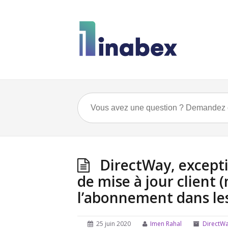
DirectWay, except
de mise à jour client
l’abonnement dans les
25 juin 2020
Imen Rahal
DirectW