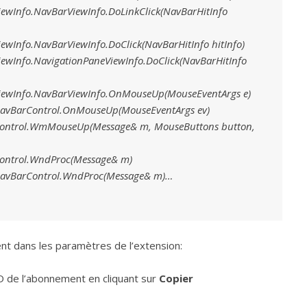
ewInfo.NavBarViewInfo.DoLinkClick(NavBarHitInfo
wInfo.NavBarViewInfo.DoClick(NavBarHitInfo hitInfo)
ewInfo.NavigationPaneViewInfo.DoClick(NavBarHitInfo
iewInfo.NavBarViewInfo.OnMouseUp(MouseEventArgs e)
avBarControl.OnMouseUp(MouseEventArgs ev)
ontrol.WmMouseUp(Message& m, MouseButtons button,
ontrol.WndProc(Message& m)
avBarControl.WndProc(Message& m)…
ent dans les paramètres de l’extension:
D de l’abonnement en cliquant sur
Copier