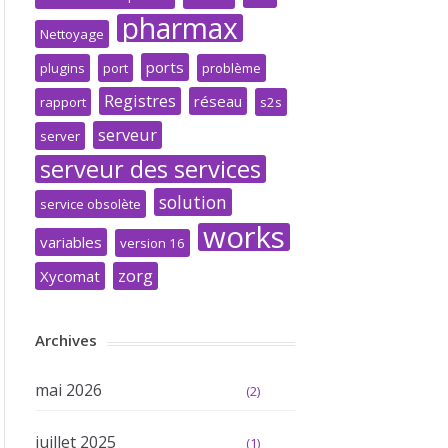
pharmax
Nettoyage
ports
plugins
port
problème
Registres
réseau
rapport
s2s
serveur
server
serveur des services
solution
service obsolète
works
variables
version 16
zorg
Xycomat
Archives
mai 2026
(2)
juillet 2025
(1)