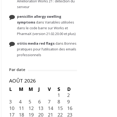
Amélioration Works 21 : détection du
serveur
penicillin allergy swelling
symptoms
dans
Variables utilisées
dans le code barre sur Works et
PharmaX (version 21.02.20.00 et plus)
otitis media red flags
dans
Bonnes
pratiques pour l’utilisation des emails
professionnels
Par date
AOÛT 2026
L
M
M
J
V
S
D
1
2
3
4
5
6
7
8
9
10
11
12
13
14
15
16
17
18
19
20
21
22
23