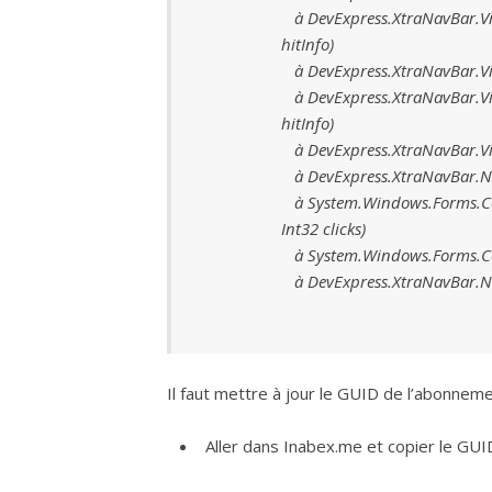
à DevExpress.XtraNavBar.Vi
hitInfo)
à DevExpress.XtraNavBar.Vie
à DevExpress.XtraNavBar.Vi
hitInfo)
à DevExpress.XtraNavBar.V
à DevExpress.XtraNavBar.N
à System.Windows.Forms.C
Int32 clicks)
à System.Windows.Forms.C
à DevExpress.XtraNavBar.N
Il faut mettre à jour le GUID de l’abonnem
Aller dans Inabex.me et copier le GUI