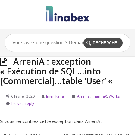
ArreniA : exception
« Exécution de SQL…into
[Commercial]…table ‘User’ «
6 février 2020
Imen Rahal
Arrenia
,
PharmaX
,
Works
Leave a reply
Si vous rencontrez cette exception dans ArreniA :