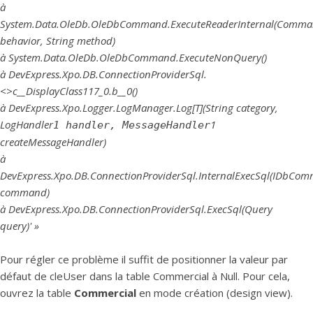
à
System.Data.OleDb.OleDbCommand.ExecuteReaderInternal(Comma
behavior, String method)
à System.Data.OleDb.OleDbCommand.ExecuteNonQuery()
à DevExpress.Xpo.DB.ConnectionProviderSql.
<>c__DisplayClass117_0.b__0()
à DevExpress.Xpo.Logger.LogManager.Log[T](String category,
LogHandler
1
1 handler, MessageHandler
createMessageHandler)
à
DevExpress.Xpo.DB.ConnectionProviderSql.InternalExecSql(IDbCo
command)
à DevExpress.Xpo.DB.ConnectionProviderSql.ExecSql(Query
query)' »
Pour régler ce problème il suffit de positionner la valeur par
défaut de cleUser dans la table Commercial à Null. Pour cela,
ouvrez la table
Commercial
en mode création (design view).