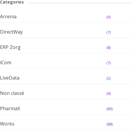
Categories
Arrenia
(6)
DirectWay
(7)
ERP Zorg
(8)
iCom
(7)
LiveData
(2)
Non classé
(9)
PharmaX
(80)
Works
(88)