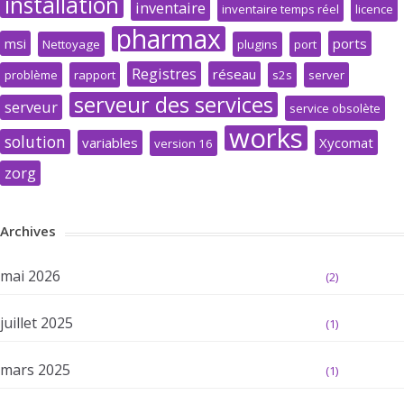
installation
inventaire
inventaire temps réel
licence
pharmax
msi
ports
Nettoyage
plugins
port
Registres
réseau
problème
rapport
s2s
server
serveur des services
serveur
service obsolète
works
solution
variables
Xycomat
version 16
zorg
Archives
mai 2026
(2)
juillet 2025
(1)
mars 2025
(1)