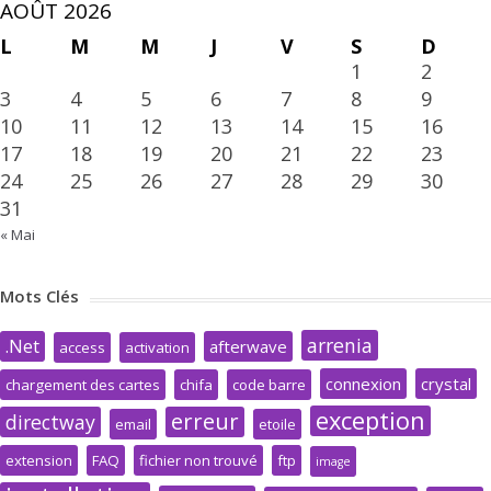
AOÛT 2026
L
M
M
J
V
S
D
1
2
3
4
5
6
7
8
9
10
11
12
13
14
15
16
17
18
19
20
21
22
23
24
25
26
27
28
29
30
31
« Mai
Mots Clés
arrenia
.Net
afterwave
access
activation
connexion
crystal
chargement des cartes
chifa
code barre
exception
erreur
directway
email
etoile
extension
FAQ
fichier non trouvé
ftp
image