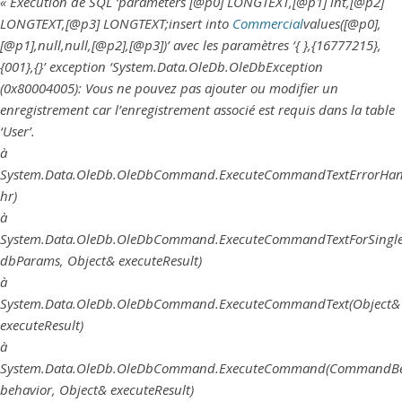
« Exécution de SQL ‘parameters [@p0] LONGTEXT,[@p1] int,[@p2]
LONGTEXT,[@p3] LONGTEXT;insert into
Commercial
values([@p0],
[@p1],null,null,[@p2],[@p3])’ avec les paramètres ‘{ },{16777215},
{001},{}’ exception ‘System.Data.OleDb.OleDbException
(0x80004005): Vous ne pouvez pas ajouter ou modifier un
enregistrement car l’enregistrement associé est requis dans la table
‘User’.
à
System.Data.OleDb.OleDbCommand.ExecuteCommandTextErrorHand
hr)
à
System.Data.OleDb.OleDbCommand.ExecuteCommandTextForSingl
dbParams, Object& executeResult)
à
System.Data.OleDb.OleDbCommand.ExecuteCommandText(Object&
executeResult)
à
System.Data.OleDb.OleDbCommand.ExecuteCommand(CommandBe
behavior, Object& executeResult)