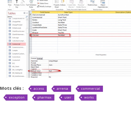
Mots clés :
access
arrenia
commercial
exception
pharmax
user
works