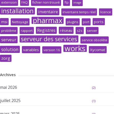
extension
FAQ
fichier non trouvé
ftp
image
installation
inventaire
inventaire temps réel
licence
pharmax
msi
ports
Nettoyage
plugins
port
Registres
réseau
problème
rapport
s2s
server
serveur des services
serveur
service obsolète
works
solution
variables
Xycomat
version 16
zorg
Archives
mai 2026
(2)
juillet 2025
(1)
mars 2025