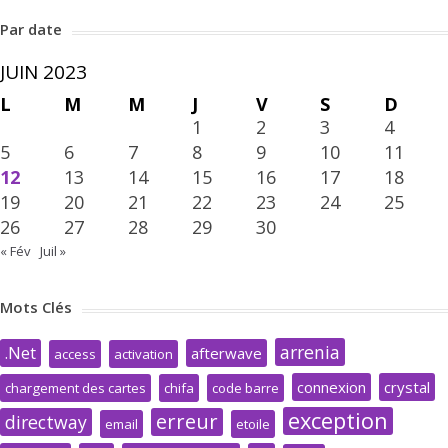
Par date
JUIN 2023
L
M
M
J
V
S
D
1
2
3
4
5
6
7
8
9
10
11
12
13
14
15
16
17
18
19
20
21
22
23
24
25
26
27
28
29
30
« Fév
Juil »
Mots Clés
arrenia
.Net
afterwave
access
activation
connexion
crystal
chargement des cartes
chifa
code barre
exception
erreur
directway
email
etoile