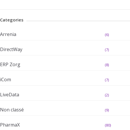
Categories
Arrenia
(6)
DirectWay
(7)
ERP Zorg
(8)
iCom
(7)
LiveData
(2)
Non classé
(9)
PharmaX
(80)