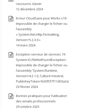
raccourcis clavier
12 décembre 2024
Erreur CloudSave pour Works v19 :
Impossible de charger le fichier ou
l’assembly
« System.Net.Http.Formatting,
Version=5.2.3.0 »
14 mars 2024
Exception serveur de services 19 :
System.IO.FileNotFoundException:
Impossible de charger le fichier ou
l’assembly ‘System.Runtime,
Version=4.2.1.0, Culture=neutral,
PublicKeyToken=b03f5f7f11d50a3a’
29 février 2024
Bonnes pratiques pour l’utilisation
des emails professionnels
29 octobre 2023