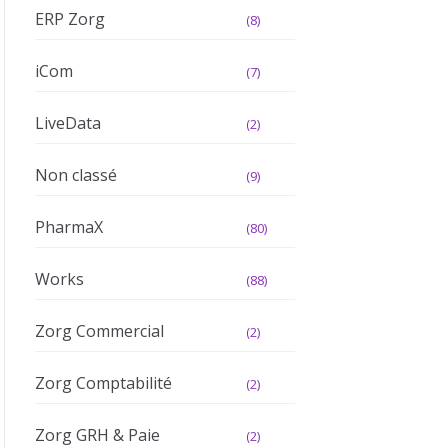
ERP Zorg
(8)
iCom
(7)
LiveData
(2)
Non classé
(9)
PharmaX
(80)
Works
(88)
Zorg Commercial
(2)
Zorg Comptabilité
(2)
Zorg GRH & Paie
(2)