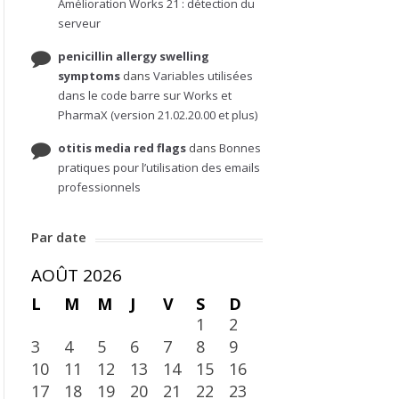
Amélioration Works 21 : détection du
serveur
penicillin allergy swelling
symptoms
dans
Variables utilisées
dans le code barre sur Works et
PharmaX (version 21.02.20.00 et plus)
otitis media red flags
dans
Bonnes
pratiques pour l’utilisation des emails
professionnels
Par date
AOÛT 2026
L
M
M
J
V
S
D
1
2
3
4
5
6
7
8
9
10
11
12
13
14
15
16
17
18
19
20
21
22
23