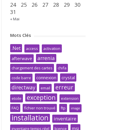
24
25
26
27
28
29
30
31
« Mai
Mots Clés
.Net
access
activation
arrenia
afterwave
chargement des cartes
chifa
connexion
crystal
code barre
erreur
directway
email
exception
etoile
extension
FAQ
fichier non trouvé
ftp
image
installation
inventaire
msi
inventaire temps réel
licence