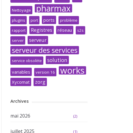
pharmax
Nettoyage
ports
plugins
port
problème
Registres
réseau
rapport
s2s
serveur
server
serveur des services
solution
service obsolète
works
variables
version 16
zorg
Xycomat
Archives
mai 2026
(2)
juillet 2025
(1)