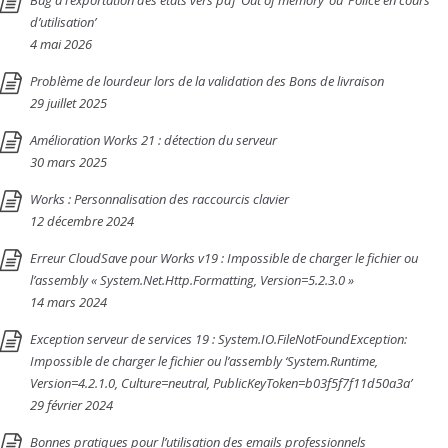
Bug à l’exportation des états vers pdf ‘Out of memory’ ou ‘Police en cours
d’utilisation’
4 mai 2026
Problème de lourdeur lors de la validation des Bons de livraison
29 juillet 2025
Amélioration Works 21 : détection du serveur
30 mars 2025
Works : Personnalisation des raccourcis clavier
12 décembre 2024
Erreur CloudSave pour Works v19 : Impossible de charger le fichier ou
l’assembly « System.Net.Http.Formatting, Version=5.2.3.0 »
14 mars 2024
Exception serveur de services 19 : System.IO.FileNotFoundException:
Impossible de charger le fichier ou l’assembly ‘System.Runtime,
Version=4.2.1.0, Culture=neutral, PublicKeyToken=b03f5f7f11d50a3a’
29 février 2024
Bonnes pratiques pour l’utilisation des emails professionnels