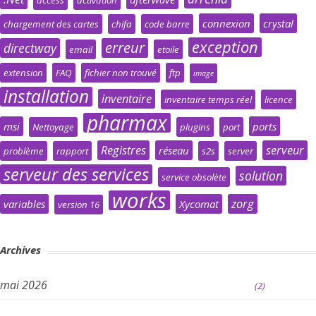
access
activation
connexion
crystal
chargement des cartes
chifa
code barre
exception
erreur
directway
email
etoile
extension
FAQ
fichier non trouvé
ftp
image
installation
inventaire
inventaire temps réel
licence
pharmax
msi
ports
Nettoyage
plugins
port
Registres
serveur
réseau
problème
rapport
s2s
server
serveur des services
solution
service obsolète
works
zorg
variables
Xycomat
version 16
Archives
mai 2026
(2)