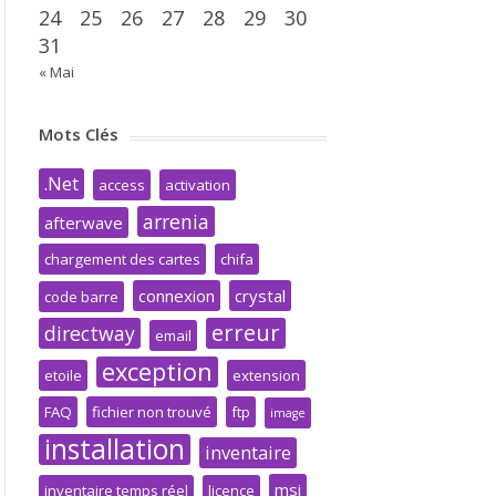
24
25
26
27
28
29
30
31
« Mai
Mots Clés
.Net
access
activation
arrenia
afterwave
chargement des cartes
chifa
connexion
crystal
code barre
erreur
directway
email
exception
etoile
extension
FAQ
fichier non trouvé
ftp
image
installation
inventaire
msi
inventaire temps réel
licence