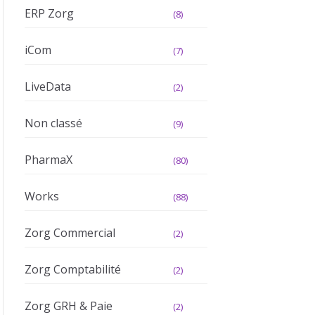
ERP Zorg
(8)
iCom
(7)
LiveData
(2)
Non classé
(9)
PharmaX
(80)
Works
(88)
Zorg Commercial
(2)
Zorg Comptabilité
(2)
Zorg GRH & Paie
(2)