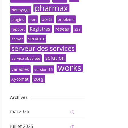
pharmax
Nettoyage
ports
plugins
port
problème
Registres
réseau
rapport
s2s
serveur
server
serveur des services
solution
service obsolète
works
variables
version 16
zorg
Xycomat
Archives
mai 2026
(2)
juillet 2025
(1)