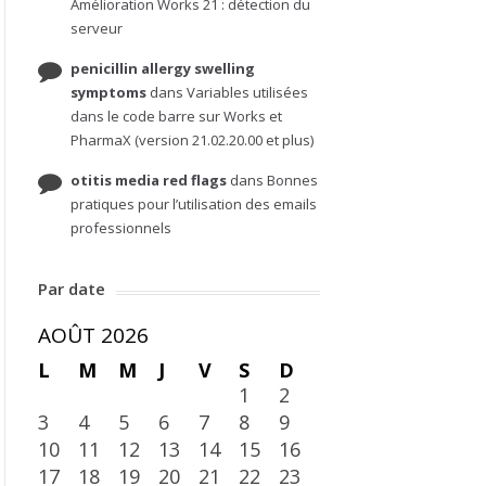
Amélioration Works 21 : détection du
serveur
penicillin allergy swelling
symptoms
dans
Variables utilisées
dans le code barre sur Works et
PharmaX (version 21.02.20.00 et plus)
otitis media red flags
dans
Bonnes
pratiques pour l’utilisation des emails
professionnels
Par date
AOÛT 2026
L
M
M
J
V
S
D
1
2
3
4
5
6
7
8
9
10
11
12
13
14
15
16
17
18
19
20
21
22
23