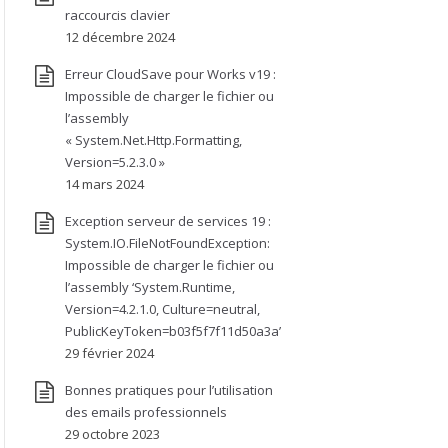
raccourcis clavier
12 décembre 2024
Erreur CloudSave pour Works v19 :
Impossible de charger le fichier ou
l’assembly
« System.Net.Http.Formatting,
Version=5.2.3.0 »
14 mars 2024
Exception serveur de services 19 :
System.IO.FileNotFoundException:
Impossible de charger le fichier ou
l’assembly ‘System.Runtime,
Version=4.2.1.0, Culture=neutral,
PublicKeyToken=b03f5f7f11d50a3a’
29 février 2024
Bonnes pratiques pour l’utilisation
des emails professionnels
29 octobre 2023