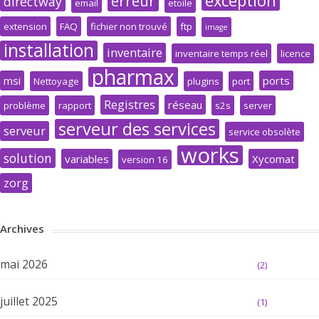
exception
erreur
directway
email
etoile
extension
FAQ
fichier non trouvé
ftp
image
installation
inventaire
inventaire temps réel
licence
pharmax
msi
ports
Nettoyage
plugins
port
Registres
réseau
problème
rapport
s2s
server
serveur des services
serveur
service obsolète
works
solution
variables
Xycomat
version 16
zorg
Archives
mai 2026
(2)
juillet 2025
(1)