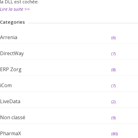
la DLL est cochée:
Lire la suite >>
Categories
Arrenia
(6)
DirectWay
(7)
ERP Zorg
(8)
iCom
(7)
LiveData
(2)
Non classé
(9)
PharmaX
(80)