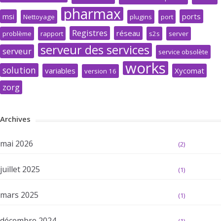
pharmax
msi
ports
Nettoyage
plugins
port
Registres
réseau
problème
rapport
s2s
server
serveur des services
serveur
service obsolète
works
solution
variables
Xycomat
version 16
zorg
Archives
mai 2026
(2)
juillet 2025
(1)
mars 2025
(1)
décembre 2024