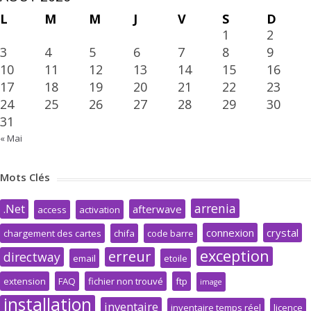
L
M
M
J
V
S
D
1
2
3
4
5
6
7
8
9
10
11
12
13
14
15
16
17
18
19
20
21
22
23
24
25
26
27
28
29
30
31
« Mai
Mots Clés
arrenia
.Net
afterwave
access
activation
connexion
crystal
chargement des cartes
chifa
code barre
exception
erreur
directway
email
etoile
extension
FAQ
fichier non trouvé
ftp
image
installation
inventaire
inventaire temps réel
licence