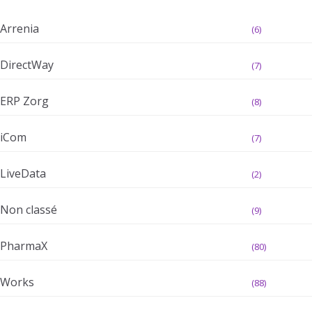
Arrenia
(6)
DirectWay
(7)
ERP Zorg
(8)
iCom
(7)
LiveData
(2)
Non classé
(9)
PharmaX
(80)
Works
(88)