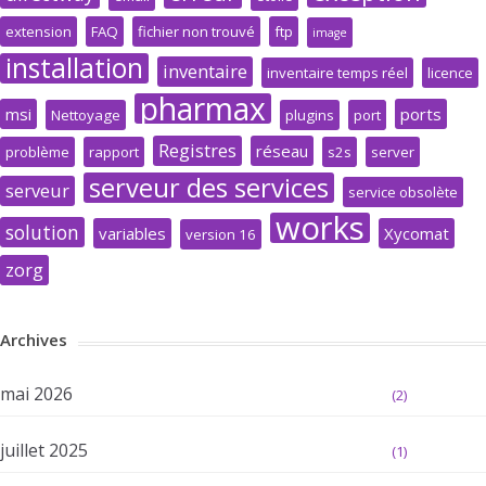
extension
FAQ
fichier non trouvé
ftp
image
installation
inventaire
inventaire temps réel
licence
pharmax
msi
ports
Nettoyage
plugins
port
Registres
réseau
problème
rapport
s2s
server
serveur des services
serveur
service obsolète
works
solution
variables
Xycomat
version 16
zorg
Archives
mai 2026
(2)
juillet 2025
(1)