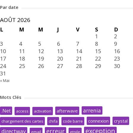
Par date
AOÛT 2026
L
M
M
J
V
S
D
1
2
3
4
5
6
7
8
9
10
11
12
13
14
15
16
17
18
19
20
21
22
23
24
25
26
27
28
29
30
31
« Mai
Mots Clés
arrenia
.Net
afterwave
access
activation
connexion
crystal
chargement des cartes
chifa
code barre
exception
erreur
directway
email
etoile