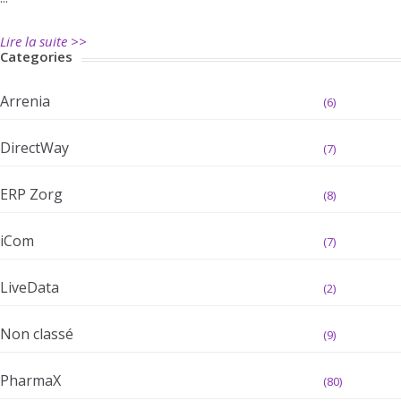
Lire la suite >>
Categories
Arrenia
(6)
DirectWay
(7)
ERP Zorg
(8)
iCom
(7)
LiveData
(2)
Non classé
(9)
PharmaX
(80)