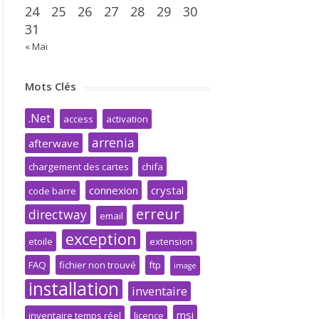
24
25
26
27
28
29
30
31
« Mai
Mots Clés
.Net
access
activation
arrenia
afterwave
chargement des cartes
chifa
connexion
crystal
code barre
erreur
directway
email
exception
etoile
extension
FAQ
fichier non trouvé
ftp
image
installation
inventaire
msi
inventaire temps réel
licence