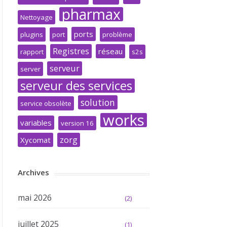
pharmax
Nettoyage
ports
plugins
port
problème
Registres
réseau
rapport
s2s
serveur
server
serveur des services
solution
service obsolète
works
variables
version 16
zorg
Xycomat
Archives
mai 2026
(2)
juillet 2025
(1)