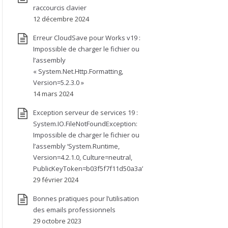
raccourcis clavier
12 décembre 2024
Erreur CloudSave pour Works v19 :
Impossible de charger le fichier ou
l’assembly
« System.Net.Http.Formatting,
Version=5.2.3.0 »
14 mars 2024
Exception serveur de services 19 :
System.IO.FileNotFoundException:
Impossible de charger le fichier ou
l’assembly ‘System.Runtime,
Version=4.2.1.0, Culture=neutral,
PublicKeyToken=b03f5f7f11d50a3a’
29 février 2024
Bonnes pratiques pour l’utilisation
des emails professionnels
29 octobre 2023