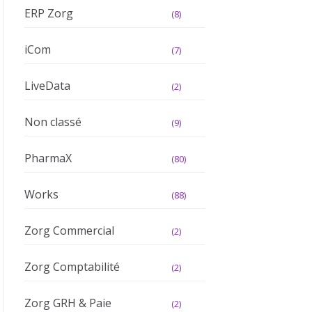
ERP Zorg
(8)
iCom
(7)
LiveData
(2)
Non classé
(9)
PharmaX
(80)
Works
(88)
Zorg Commercial
(2)
Zorg Comptabilité
(2)
Zorg GRH & Paie
(2)