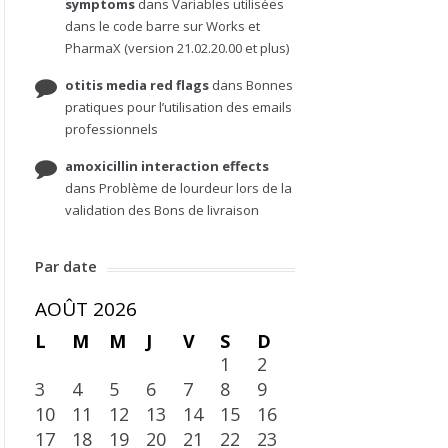
symptoms
dans
Variables utilisées
dans le code barre sur Works et
PharmaX (version 21.02.20.00 et plus)
otitis media red flags
dans
Bonnes
pratiques pour l’utilisation des emails
professionnels
amoxicillin interaction effects
dans
Problème de lourdeur lors de la
validation des Bons de livraison
Par date
AOÛT 2026
L
M
M
J
V
S
D
1
2
3
4
5
6
7
8
9
10
11
12
13
14
15
16
17
18
19
20
21
22
23