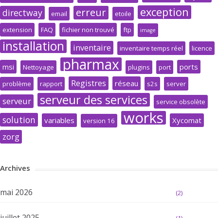
exception
erreur
directway
email
etoile
extension
FAQ
fichier non trouvé
ftp
image
installation
inventaire
inventaire temps réel
licence
pharmax
msi
ports
Nettoyage
plugins
port
Registres
réseau
problème
rapport
s2s
server
serveur des services
serveur
service obsolète
works
solution
variables
Xycomat
version 16
zorg
Archives
mai 2026
(2)
juillet 2025