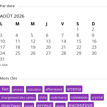
Par date
AOÛT 2026
L
M
M
J
V
S
D
1
2
3
4
5
6
7
8
9
10
11
12
13
14
15
16
17
18
19
20
21
22
23
24
25
26
27
28
29
30
31
« Mai
Mots Clés
arrenia
.Net
afterwave
access
activation
connexion
crystal
chargement des cartes
chifa
code barre
exception
erreur
directway
email
etoile