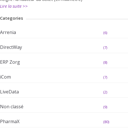
Lire la suite >>
Categories
Arrenia
(6)
DirectWay
(7)
ERP Zorg
(8)
iCom
(7)
LiveData
(2)
Non classé
(9)
PharmaX
(80)