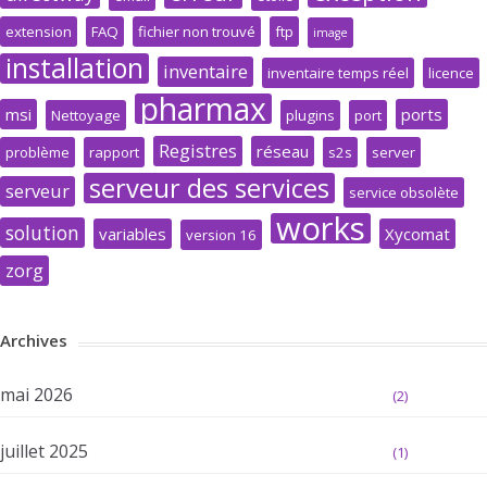
extension
FAQ
fichier non trouvé
ftp
image
installation
inventaire
inventaire temps réel
licence
pharmax
msi
ports
Nettoyage
plugins
port
Registres
réseau
problème
rapport
s2s
server
serveur des services
serveur
service obsolète
works
solution
variables
Xycomat
version 16
zorg
Archives
mai 2026
(2)
juillet 2025
(1)