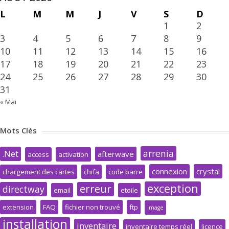
L
M
M
J
V
S
D
1
2
3
4
5
6
7
8
9
10
11
12
13
14
15
16
17
18
19
20
21
22
23
24
25
26
27
28
29
30
31
« Mai
Mots Clés
arrenia
.Net
afterwave
access
activation
connexion
crystal
chargement des cartes
chifa
code barre
exception
erreur
directway
email
etoile
extension
FAQ
fichier non trouvé
ftp
image
installation
inventaire
inventaire temps réel
licence