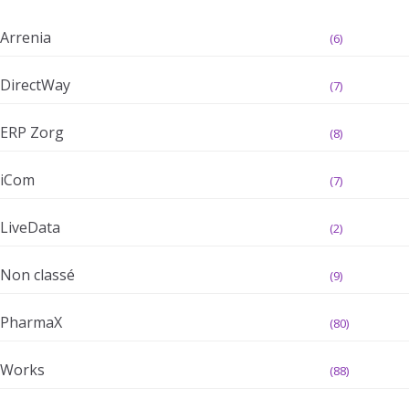
Arrenia
(6)
DirectWay
(7)
ERP Zorg
(8)
iCom
(7)
LiveData
(2)
Non classé
(9)
PharmaX
(80)
Works
(88)