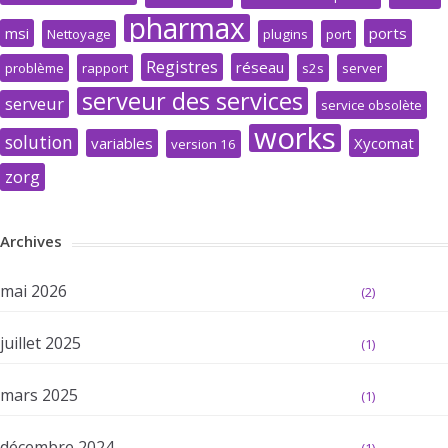
pharmax
msi
ports
Nettoyage
plugins
port
Registres
réseau
problème
rapport
s2s
server
serveur des services
serveur
service obsolète
works
solution
variables
Xycomat
version 16
zorg
Archives
mai 2026
(2)
juillet 2025
(1)
mars 2025
(1)
décembre 2024