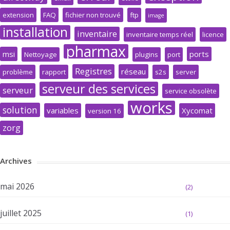
extension
FAQ
fichier non trouvé
ftp
image
installation
inventaire
inventaire temps réel
licence
pharmax
msi
ports
Nettoyage
plugins
port
Registres
réseau
problème
rapport
s2s
server
serveur des services
serveur
service obsolète
works
solution
variables
Xycomat
version 16
zorg
Archives
mai 2026
(2)
juillet 2025
(1)