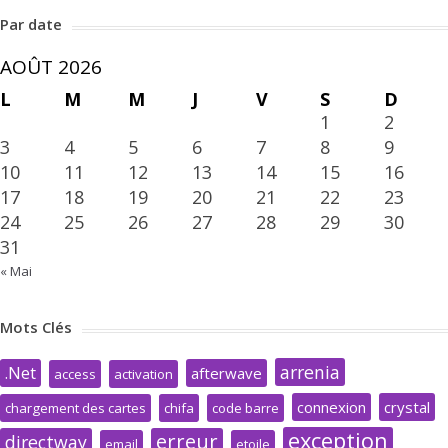
Par date
AOÛT 2026
L
M
M
J
V
S
D
1
2
3
4
5
6
7
8
9
10
11
12
13
14
15
16
17
18
19
20
21
22
23
24
25
26
27
28
29
30
31
« Mai
Mots Clés
arrenia
.Net
afterwave
access
activation
connexion
crystal
chargement des cartes
chifa
code barre
exception
erreur
directway
email
etoile