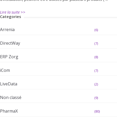
Lire la suite >>
Categories
Arrenia
(6)
DirectWay
(7)
ERP Zorg
(8)
iCom
(7)
LiveData
(2)
Non classé
(9)
PharmaX
(80)