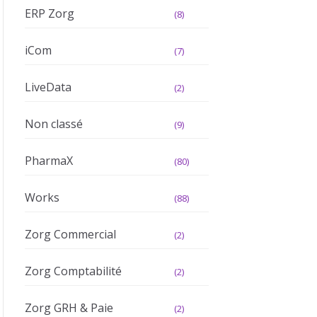
ERP Zorg
(8)
iCom
(7)
LiveData
(2)
Non classé
(9)
PharmaX
(80)
Works
(88)
Zorg Commercial
(2)
Zorg Comptabilité
(2)
Zorg GRH & Paie
(2)