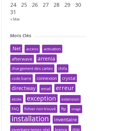
24
25
26
27
28
29
30
31
« Mai
Mots Clés
.Net
access
activation
arrenia
afterwave
chargement des cartes
chifa
connexion
crystal
code barre
erreur
directway
email
exception
etoile
extension
FAQ
fichier non trouvé
ftp
image
installation
inventaire
msi
inventaire temps réel
licence