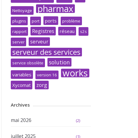
pharmax
Nettoyage
ports
plugins
port
problème
Registres
réseau
rapport
s2s
serveur
server
serveur des services
solution
service obsolète
works
variables
version 16
zorg
Xycomat
Archives
mai 2026
(2)
juillet 2025
(1)