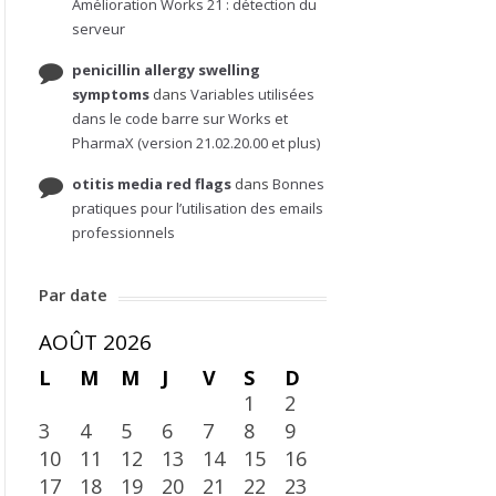
Amélioration Works 21 : détection du
serveur
penicillin allergy swelling
symptoms
dans
Variables utilisées
dans le code barre sur Works et
PharmaX (version 21.02.20.00 et plus)
otitis media red flags
dans
Bonnes
pratiques pour l’utilisation des emails
professionnels
Par date
AOÛT 2026
L
M
M
J
V
S
D
1
2
3
4
5
6
7
8
9
10
11
12
13
14
15
16
17
18
19
20
21
22
23