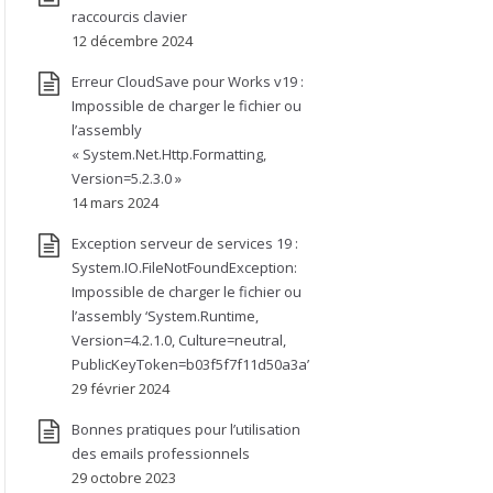
raccourcis clavier
12 décembre 2024
Erreur CloudSave pour Works v19 :
Impossible de charger le fichier ou
l’assembly
« System.Net.Http.Formatting,
Version=5.2.3.0 »
14 mars 2024
Exception serveur de services 19 :
System.IO.FileNotFoundException:
Impossible de charger le fichier ou
l’assembly ‘System.Runtime,
Version=4.2.1.0, Culture=neutral,
PublicKeyToken=b03f5f7f11d50a3a’
29 février 2024
Bonnes pratiques pour l’utilisation
des emails professionnels
29 octobre 2023