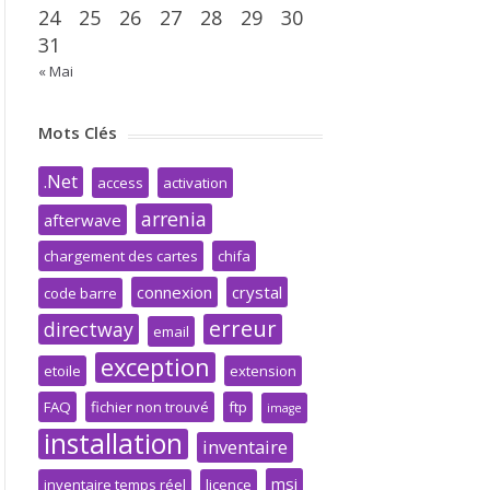
24
25
26
27
28
29
30
31
« Mai
Mots Clés
.Net
access
activation
arrenia
afterwave
chargement des cartes
chifa
connexion
crystal
code barre
erreur
directway
email
exception
etoile
extension
FAQ
fichier non trouvé
ftp
image
installation
inventaire
msi
inventaire temps réel
licence