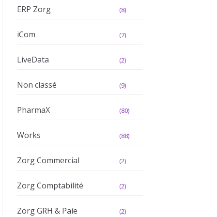
ERP Zorg
(8)
iCom
(7)
LiveData
(2)
Non classé
(9)
PharmaX
(80)
Works
(88)
Zorg Commercial
(2)
Zorg Comptabilité
(2)
Zorg GRH & Paie
(2)