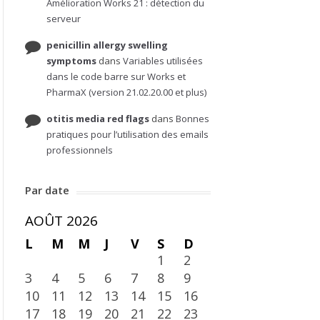
Amélioration Works 21 : détection du
serveur
penicillin allergy swelling
symptoms
dans
Variables utilisées
dans le code barre sur Works et
PharmaX (version 21.02.20.00 et plus)
otitis media red flags
dans
Bonnes
pratiques pour l’utilisation des emails
professionnels
Par date
AOÛT 2026
L
M
M
J
V
S
D
1
2
3
4
5
6
7
8
9
10
11
12
13
14
15
16
17
18
19
20
21
22
23