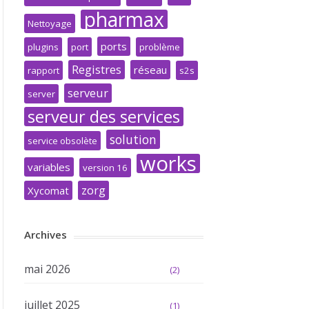
pharmax
Nettoyage
ports
plugins
port
problème
Registres
réseau
rapport
s2s
serveur
server
serveur des services
solution
service obsolète
works
variables
version 16
zorg
Xycomat
Archives
mai 2026
(2)
juillet 2025
(1)