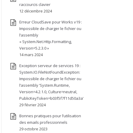
raccourcis clavier
12 décembre 2024
Erreur CloudSave pour Works v19 :
Impossible de charger le fichier ou
l’assembly
« System.Net.Http.Formatting,
Version=5.2.3.0 »
14 mars 2024
Exception serveur de services 19 :
System.IO.FileNotFoundException:
Impossible de charger le fichier ou
l’assembly ‘System.Runtime,
Version=4.2.1.0, Culture=neutral,
PublicKeyToken=b03f5f7f11d50a3a’
29 février 2024
Bonnes pratiques pour l’utilisation
des emails professionnels
29 octobre 2023