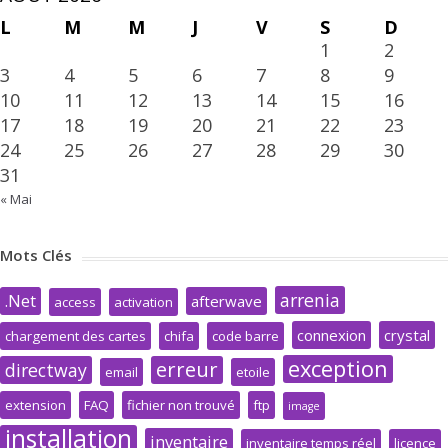
L
M
M
J
V
S
D
1
2
3
4
5
6
7
8
9
10
11
12
13
14
15
16
17
18
19
20
21
22
23
24
25
26
27
28
29
30
31
« Mai
Mots Clés
arrenia
.Net
afterwave
access
activation
connexion
crystal
chargement des cartes
chifa
code barre
exception
erreur
directway
email
etoile
extension
FAQ
fichier non trouvé
ftp
image
installation
inventaire
inventaire temps réel
licence