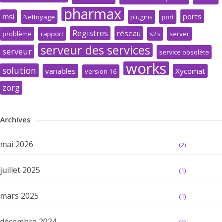
pharmax
msi
ports
Nettoyage
plugins
port
Registres
réseau
problème
rapport
s2s
server
serveur des services
serveur
service obsolète
works
solution
variables
Xycomat
version 16
zorg
Archives
mai 2026
(2)
juillet 2025
(1)
mars 2025
(1)
décembre 2024