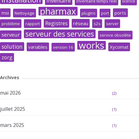
inventaire
inventaire temps réel
licence
pharmax
msi
ports
Nettoyage
plugins
port
Registres
réseau
problème
rapport
s2s
server
serveur des services
serveur
service obsolète
works
solution
variables
Xycomat
version 16
zorg
Archives
mai 2026
(2)
juillet 2025
(1)
mars 2025
(1)