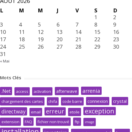
AOÛT 2026
L
M
M
J
V
S
D
1
2
3
4
5
6
7
8
9
10
11
12
13
14
15
16
17
18
19
20
21
22
23
24
25
26
27
28
29
30
31
« Mai
Mots Clés
arrenia
.Net
afterwave
access
activation
connexion
crystal
chargement des cartes
chifa
code barre
exception
erreur
directway
email
etoile
extension
FAQ
fichier non trouvé
ftp
image
installation