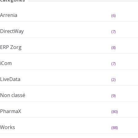
Arrenia
(6)
DirectWay
(7)
ERP Zorg
(8)
iCom
(7)
LiveData
(2)
Non classé
(9)
PharmaX
(80)
Works
(88)