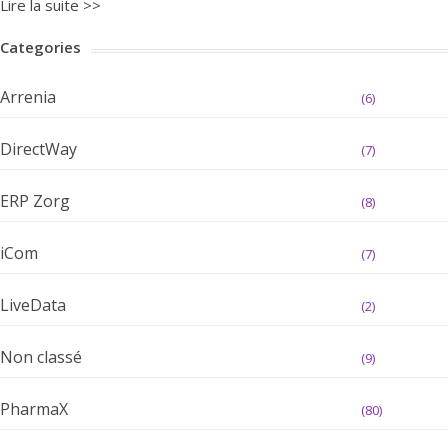
Lire la suite >>
Categories
Arrenia
(6)
DirectWay
(7)
ERP Zorg
(8)
iCom
(7)
LiveData
(2)
Non classé
(9)
PharmaX
(80)