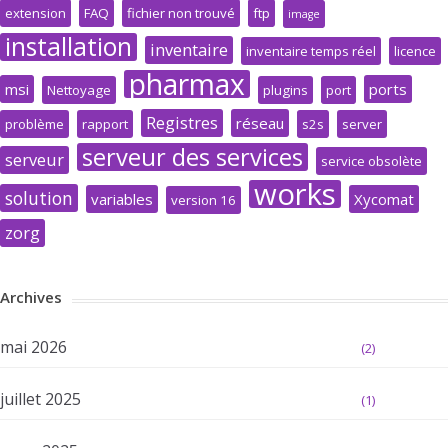
extension
FAQ
fichier non trouvé
ftp
image
installation
inventaire
inventaire temps réel
licence
pharmax
msi
ports
Nettoyage
plugins
port
Registres
réseau
problème
rapport
s2s
server
serveur des services
serveur
service obsolète
works
solution
variables
Xycomat
version 16
zorg
Archives
mai 2026
(2)
juillet 2025
(1)