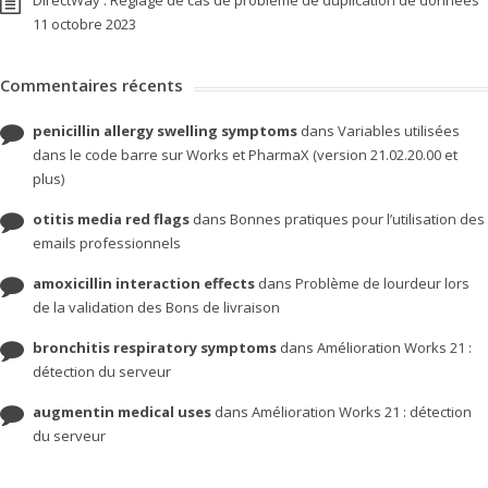
DirectWay : Réglage de cas de problème de duplication de données
11 octobre 2023
Commentaires récents
penicillin allergy swelling symptoms
dans
Variables utilisées
dans le code barre sur Works et PharmaX (version 21.02.20.00 et
plus)
otitis media red flags
dans
Bonnes pratiques pour l’utilisation des
emails professionnels
amoxicillin interaction effects
dans
Problème de lourdeur lors
de la validation des Bons de livraison
bronchitis respiratory symptoms
dans
Amélioration Works 21 :
détection du serveur
augmentin medical uses
dans
Amélioration Works 21 : détection
du serveur