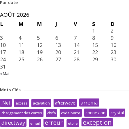
Par date
AOÛT 2026
L
M
M
J
V
S
D
1
2
3
4
5
6
7
8
9
10
11
12
13
14
15
16
17
18
19
20
21
22
23
24
25
26
27
28
29
30
31
« Mai
Mots Clés
arrenia
.Net
afterwave
access
activation
connexion
crystal
chargement des cartes
chifa
code barre
exception
erreur
directway
email
etoile