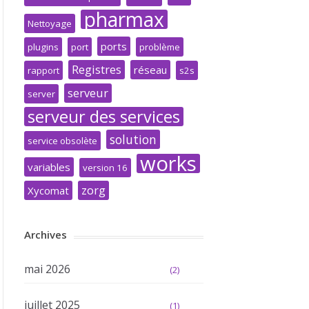
pharmax
Nettoyage
ports
plugins
port
problème
Registres
réseau
rapport
s2s
serveur
server
serveur des services
solution
service obsolète
works
variables
version 16
zorg
Xycomat
Archives
mai 2026
(2)
juillet 2025
(1)