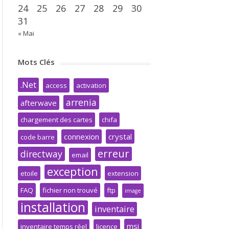
24
25
26
27
28
29
30
31
« Mai
Mots Clés
.Net
access
activation
arrenia
afterwave
chargement des cartes
chifa
connexion
crystal
code barre
erreur
directway
email
exception
etoile
extension
FAQ
fichier non trouvé
ftp
image
installation
inventaire
msi
inventaire temps réel
licence