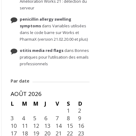
Amélioration Works 21 : détection du
serveur
penicillin allergy swelling
symptoms
dans
Variables utilisées
dans le code barre sur Works et
PharmaX (version 21.02.20.00 et plus)
otitis media red flags
dans
Bonnes
pratiques pour l’utilisation des emails
professionnels
Par date
AOÛT 2026
L
M
M
J
V
S
D
1
2
3
4
5
6
7
8
9
10
11
12
13
14
15
16
17
18
19
20
21
22
23