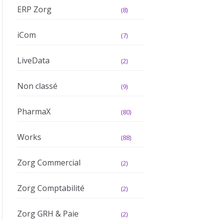
ERP Zorg
(8)
iCom
(7)
LiveData
(2)
Non classé
(9)
PharmaX
(80)
Works
(88)
Zorg Commercial
(2)
Zorg Comptabilité
(2)
Zorg GRH & Paie
(2)