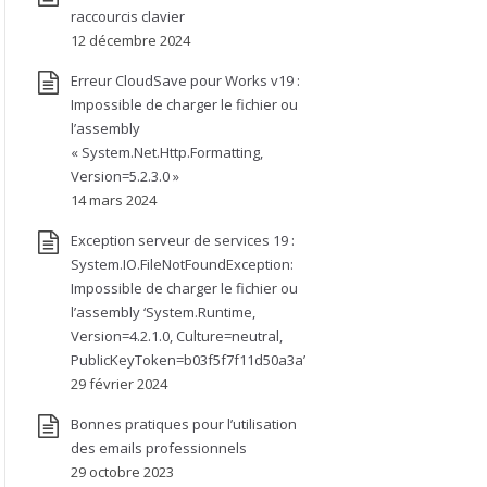
raccourcis clavier
12 décembre 2024
Erreur CloudSave pour Works v19 :
Impossible de charger le fichier ou
l’assembly
« System.Net.Http.Formatting,
Version=5.2.3.0 »
14 mars 2024
Exception serveur de services 19 :
System.IO.FileNotFoundException:
Impossible de charger le fichier ou
l’assembly ‘System.Runtime,
Version=4.2.1.0, Culture=neutral,
PublicKeyToken=b03f5f7f11d50a3a’
29 février 2024
Bonnes pratiques pour l’utilisation
des emails professionnels
29 octobre 2023