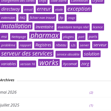
connexion
crystal
chargement des cartes
chifa
code barre
exception
erreur
directway
email
etoile
extension
FAQ
fichier non trouvé
ftp
image
installation
inventaire
inventaire temps réel
licence
pharmax
msi
ports
Nettoyage
plugins
port
Registres
serveur
réseau
problème
rapport
s2s
server
serveur des services
solution
service obsolète
works
zorg
variables
Xycomat
version 16
Archives
mai 2026
(2)
juillet 2025
(1)