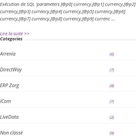
Exécution de SQL 'parameters [@p0] currency,[@p1] currency,[@p2]
currency,[@p3] currency,[@p4] currency,[@p5] currency,[@p6]
currency,[@p7] currency,[@p8] currency,[@p9] currenc ...
Lire la suite >>
Categories
Arrenia
(6)
DirectWay
(7)
ERP Zorg
(8)
iCom
(7)
LiveData
(2)
Non classé
(9)