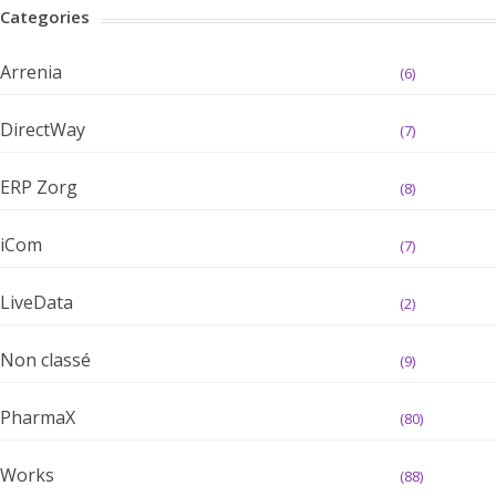
Categories
Arrenia
(6)
DirectWay
(7)
ERP Zorg
(8)
iCom
(7)
LiveData
(2)
Non classé
(9)
PharmaX
(80)
Works
(88)