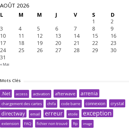
AOÛT 2026
L
M
M
J
V
S
D
1
2
3
4
5
6
7
8
9
10
11
12
13
14
15
16
17
18
19
20
21
22
23
24
25
26
27
28
29
30
31
« Mai
Mots Clés
arrenia
.Net
afterwave
access
activation
connexion
crystal
chargement des cartes
chifa
code barre
exception
erreur
directway
email
etoile
extension
FAQ
fichier non trouvé
ftp
image