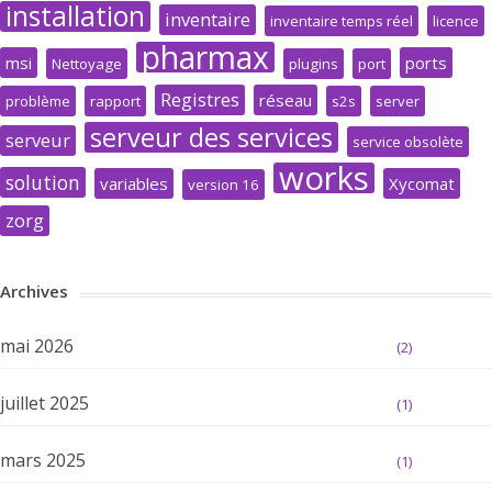
installation
inventaire
inventaire temps réel
licence
pharmax
msi
ports
Nettoyage
plugins
port
Registres
réseau
problème
rapport
s2s
server
serveur des services
serveur
service obsolète
works
solution
variables
Xycomat
version 16
zorg
Archives
mai 2026
(2)
juillet 2025
(1)
mars 2025
(1)