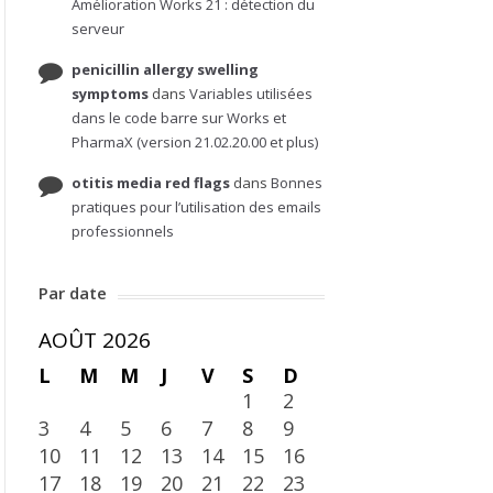
Amélioration Works 21 : détection du
serveur
penicillin allergy swelling
symptoms
dans
Variables utilisées
dans le code barre sur Works et
PharmaX (version 21.02.20.00 et plus)
otitis media red flags
dans
Bonnes
pratiques pour l’utilisation des emails
professionnels
Par date
AOÛT 2026
L
M
M
J
V
S
D
1
2
3
4
5
6
7
8
9
10
11
12
13
14
15
16
17
18
19
20
21
22
23