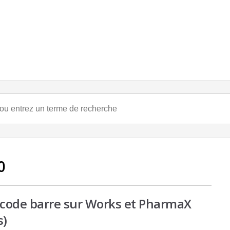
0
e code barre sur Works et PharmaX
s)