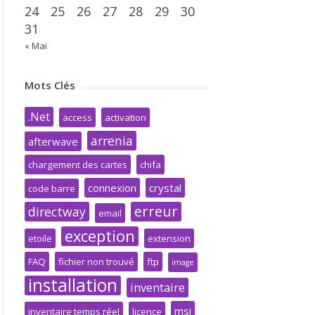
24
25
26
27
28
29
30
31
« Mai
Mots Clés
.Net
access
activation
arrenia
afterwave
chargement des cartes
chifa
connexion
crystal
code barre
erreur
directway
email
exception
etoile
extension
FAQ
fichier non trouvé
ftp
image
installation
inventaire
msi
inventaire temps réel
licence