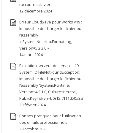
raccourcis clavier
12 décembre 2024
Erreur CloudSave pour Works v19 :
Impossible de charger le fichier ou
l’assembly
« System.Net.Http.Formatting,
Version=5.2.3.0 »
14 mars 2024
Exception serveur de services 19 :
System.IO.FileNotFoundException:
Impossible de charger le fichier ou
l’assembly ‘System.Runtime,
Version=4.2.1.0, Culture=neutral,
PublicKeyToken=b03f5f7f11d50a3a’
29 février 2024
Bonnes pratiques pour l’utilisation
des emails professionnels
29 octobre 2023