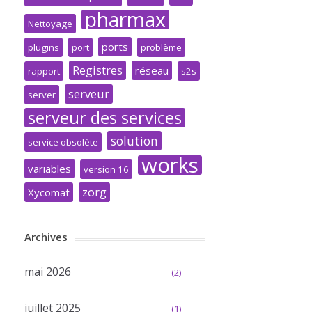
pharmax
Nettoyage
ports
plugins
port
problème
Registres
réseau
rapport
s2s
serveur
server
serveur des services
solution
service obsolète
works
variables
version 16
zorg
Xycomat
Archives
mai 2026
(2)
juillet 2025
(1)