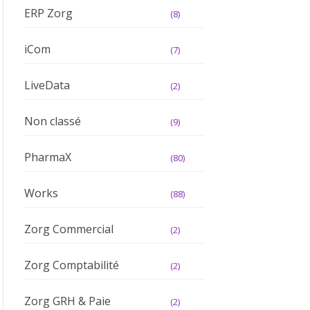
ERP Zorg
(8)
iCom
(7)
LiveData
(2)
Non classé
(9)
PharmaX
(80)
Works
(88)
Zorg Commercial
(2)
Zorg Comptabilité
(2)
Zorg GRH & Paie
(2)